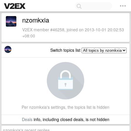
nzomkxia
V2EX member #46258, joined on 2013-10-01 20:02:53
+08:00
Switch topics list
Per nzomkxia's settings, the topics list is hidden
Deals
info, including closed deals, is not hidden
nzomkxia's recent replies