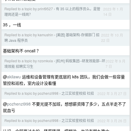
Replied to a topic by print9527
有 35 以上的程序员么，是管
2023 年 1 月
›
14 日
理岗还是一线岗？
35 ，一线
Replied to a topic by kamushin
[美团] 基础架构-存储部门 招
2022 年 10 月
›
22 日
聘 Java 程序员
基础架构不 oncall ？
Replied to a topic by nzomkxia
[杭州] 蚂蚁集团--研发效能部--环
2022 年 9 月
›
7 日
境效能 招聘实习生
@
akilawu
运维和设备管理有更底层的 k8s 团队，我们会做一些容量
管控和巡检，室内设计没看懂
Replied to a topic by pozhenzi998
之江实验室校招 社招
2022 年 3 月 27 日
›
@
pozhenzi998
不要光提不加班，想想薪资降了多少，五点半走不了
就血亏
Replied to a topic by pozhenzi998
之江实验室校招 社招
2022 年 3 月 26 日
›