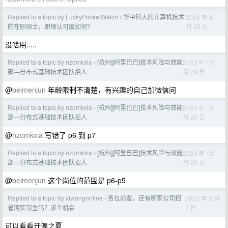
Replied to a topic by LuckyPocketWatch
华中科大的计算机技术
2024 年 4
›
月 25 日
的在职硕士，职场认可度如何？
没啥用.....
Replied to a topic by nzomkxia
[杭州][阿里巴巴]技术风险与效能
2023 年 12
›
月 29 日
部—分布式基础技术团队招人
@
beimenjun
年龄限制不清楚，有兴趣的自己加微信问
Replied to a topic by nzomkxia
[杭州][阿里巴巴]技术风险与效能
2023 年 12
›
月 29 日
部—分布式基础技术团队招人
@
nzomkxia
写错了 p6 到 p7
Replied to a topic by nzomkxia
[杭州][阿里巴巴]技术风险与效能
2023 年 12
›
月 29 日
部—分布式基础技术团队招人
@
beimenjun
这个岗位的范围是 p6-p5
Replied to a topic by xiwangonline
各位前辈，还有哪家公司招
2023 年 5 月
›
7 日
暑期实习生吗？求个机会
可以看看开源之夏