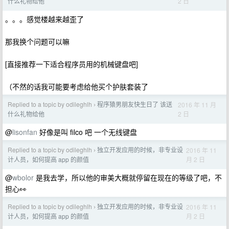
2 日
什么礼物给他
。。。感觉楼越来越歪了
那我换个问题可以嘛
[直接推荐一下适合程序员用的机械键盘吧]
（不然的话我可能要考虑给他买个护肤套装了
Replied to a topic by odileghlh
程序猿男朋友快生日了 该送
2016 年 11 月
›
2 日
什么礼物给他
@
lisonfan
好像是叫 filco 吧 一个无线键盘
Replied to a topic by odileghlh
独立开发应用的时候，非专业设
2016 年 11
›
月 2 日
计人员，如何提高 app 的颜值
@
wbolor
是我去学，所以他的审美大概就停留在现在的等级了吧，不
担心👀
Replied to a topic by odileghlh
独立开发应用的时候，非专业设
2016 年 11
›
月 2 日
计人员，如何提高 app 的颜值