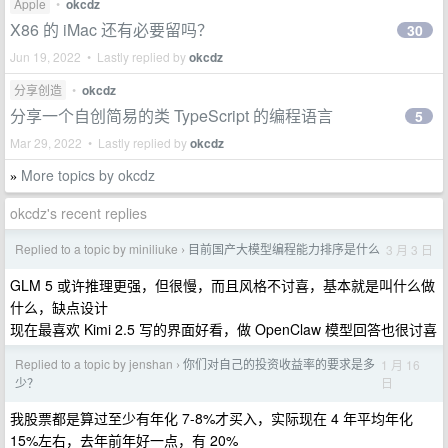
Apple
•
okcdz
X86 的 iMac 还有必要留吗？
30
Jun 19, 2022 • Lastly replied by
okcdz
分享创造
•
okcdz
分享一个自创简易的类 TypeScript 的编程语言
5
Mar 29, 2022 • Lastly replied by
okcdz
More topics by okcdz
»
okcdz's recent replies
Replied to a topic by miniliuke
目前国产大模型编程能力排序是什么
3 月 3 日
›
GLM 5 或许推理更强，但很慢，而且风格不讨喜，基本就是叫什么做
什么，缺点设计
现在最喜欢 Kimi 2.5 写的界面好看，做 OpenClaw 模型回答也很讨喜
Replied to a topic by jenshan
你们对自己的投资收益率的要求是多
1 月 16
›
日
少？
我股票都是算过至少有年化 7-8%才买入，实际现在 4 年平均年化
15%左右，去年前年好一点，有 20%