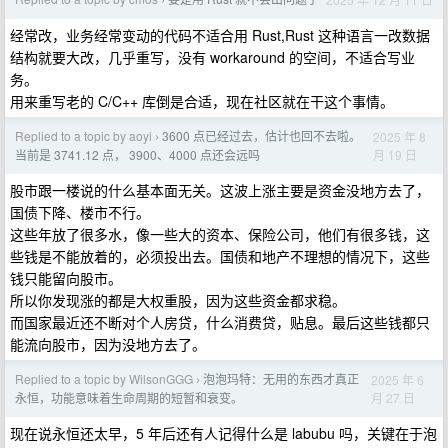
›
经常改，业务经常变动的代码不适合用 Rust,Rust 这种语言一改数据
结构就要大改，几乎重写，没有 workaround 的空间，不适合写业
务。
用来重写老的 C/C++ 库倒是合适，现在社区就在干这个事情。
Replied to a topic by aoyi
3600 点已经过去，估计也回不去啦。
2025 年 8
›
月 19 日
当前是 3741.12 点， 3900、4000 点还会远吗
股市跟一楼说的什么基本面无关。这波上涨主要是资金没地方去了，
国债下降、楼市不行。
这些年放了很多水，像一些大的资本、保险公司，他们有很多钱，这
些钱是不能放着的，必须投出去。国债和地产不理想的情况下，这些
钱只能留向股市。
所以你发现涨的都是大权重股，因为这些资金都求稳。
而国家最近还不断对个人房贷，什么消费贷，贴息。最后这些钱都只
能流向股市，因为没地方去了。
Replied to a topic by WilsonGGG
泡泡玛特：无用的东西才真正
2025 年 6
›
月 27 日
永恒，功能意味着生命周期的短暂和衰变。
现在说永恒还太早，5 年后还有人记得什么是 labubu 吗，关键在于泡