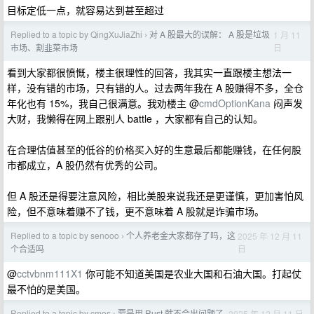
目标定低一点，就容易达到甚至超过
Replied to a topic by QingXuJiaZhi
对 A 股最大的误解： A 股是垃圾
1 月 11
›
日
市场、割韭菜市场
看到大家都很愤慨，楼主很理性的回答，我其实一直跟楼主想法一
样，没有错的市场，只有错的人。过去两年我在 A 股赚得不多，全仓
年化也有 15%，我自己很满意。我劝楼主 @
cmdOptionKana
闷声发
大财，我懒得在网上跟别人 battle ，大家都有自己的认知。
在合理估值甚至的低谷的价格买入好的生意最后都能赚钱，在任何股
市都成立，A 股仍然有优秀的公司。
但 A 股还是得要注意风险，相比美股来说我还是更谨慎，更加害怕风
险，但不意味着赚不了钱，更不意味着 A 股就是诈骗市场。
Replied to a topic by senooo
个人养老金大家都存了吗，这
2025 年 12 月 11
›
日
个合适吗
@
cctvbnm111X1
你可能不知道美国是农业大国和石油大国。打起仗
最不怕的是美国。
Replied to a topic by cmos
要是用 Rust 就不会出问题了
2025 年 12 月 11 日