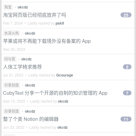
淘宝
•
okcdz
淘宝网页版已经彻底放弃了吗
25
Feb 7, 2024 • Lastly replied by
psklf
水深火热
•
okcdz
苹果或将不再能下载境外没有备案的 App
Sep 30, 2023
问与答
•
okcdz
人体工学椅求推荐
2
Jul 31, 2023 • Lastly replied by
Gcourage
分享创造
•
okcdz
CubyText 分享一个开源的自制的知识管理的 App
7
Sep 13, 2022 • Lastly replied by
okcdz
分享创造
•
okcdz
整了个类 Notion 的编辑器
11
Jun 22, 2022 • Lastly replied by
okcdz