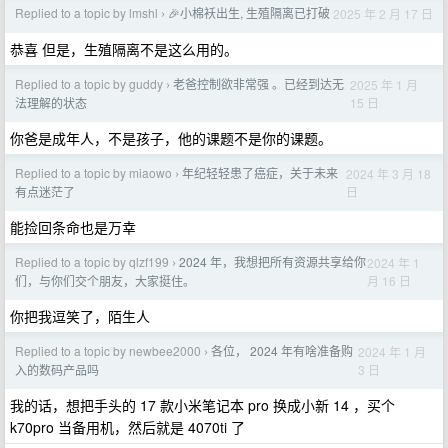
Replied to a topic by lmshl
🎉小棉袄出生, 生殖隔离已打破
2025 年 2 月 17 日
›
恭喜 但是，生殖隔离不是这么用的。
Replied to a topic by guddy
老爸控制欲非常强 。已经到达无
2025 年 1 月
›
15 日
法理解的状态
你爸是成年人，不是孩子，他的课题不是你的课题。
Replied to a topic by miaowo
年纪轻轻患了癌症，关于未来
2024 年 3 月 18
›
日
有点迷茫了
能捡回条命也是万幸
Replied to a topic by qlzf199
2024 年，我想把所有资源共享给你
2024 年 1
›
月 16 日
们，与你们交个朋友，大家挺住。
你把我逗笑了，陌生人
Replied to a topic by newbee2000
各位， 2024 年有啥准备购
2024 年 1 月
›
3 日
入的数码产品吗
我的话，想把手头的 17 款小米笔记本 pro 换成小新 14 ，买个
k70pro 当备用机，然后就是 4070ti 了