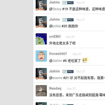
Jiahim
May 27
OP
PRO
@
Sezxy
#19 不是这种味道，这种味
Jiahim
May 27
OP
PRO
@
polaa
#20 抱抱你
nrtEBH
May 27
外地北佬太多了吧
fionasit007
May 27
@
Jiahim
#6 老吃家了
Jiahim
May 27
OP
PRO
@
sosme
#21 🤣 对不起我有罪，我
Nasdaq
May 27
没有恶意，来到广东走路闻到狐臭/霉