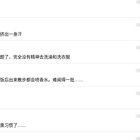
1
1
挤出一身汗
2
题了，完全没有精神去洗澡和洗衣服
2
饭后出来散步都会喷香水。难闻得一批……
2
2
熏习惯了……
2