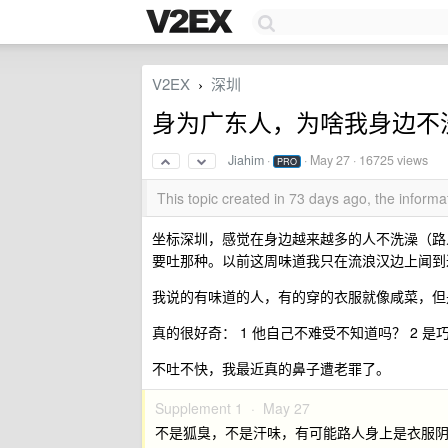
V2EX
深圳
›
身为广东人，为啥我身边不
Jiahim
·
·
May 27
· 16725 views
PRO
This topic created in 73 days ago, the infor
坐标深圳，感觉在身边越来越多的人不洗澡（路人
要吐那种。以前这周味道我只在流浪汉边上闻到
我说的有味道的人，有的穿的衣服就像咸菜，但
真的很好奇： 1 他自己不难受不知道吗？ 2 
不吐不快，我最近真的鼻子遭老罪了。
Supplement 1 ·
May 27
不是狐臭，不是汗味，有可能路人身上是衣服