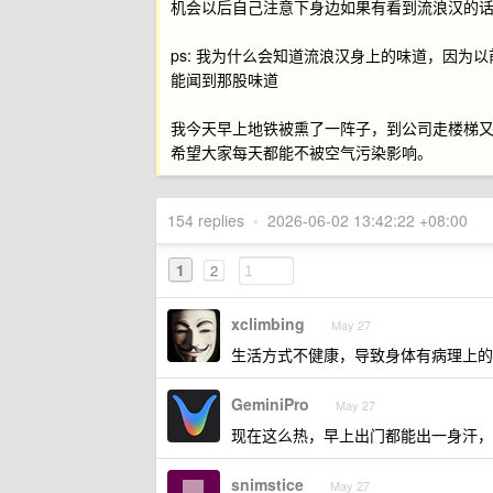
机会以后自己注意下身边如果有看到流浪汉的
ps: 我为什么会知道流浪汉身上的味道，因
能闻到那股味道
我今天早上地铁被熏了一阵子，到公司走楼梯又
希望大家每天都能不被空气污染影响。
154 replies
•
2026-06-02 13:42:22 +08:00
1
2
xclimbing
May 27
生活方式不健康，导致身体有病理上的
GeminiPro
May 27
现在这么热，早上出门都能出一身汗，
snimstice
May 27