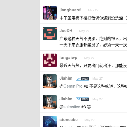
jianghuan2
May 27
中午坐电梯下楼打饭偶尔遇到没洗澡（叠
JoeDH
May 27
广东这种天气不洗澡，绝对的神人，出门
一天下来衣服都酸臭了，必须一天一换
longaiwp
May 27
最近天气热，只要出门就出汗，那能没
Jiahim
May 27
OP
PRO
@
GeminiPro
#2 不是这种味道，这种
Jiahim
May 27
OP
PRO
@
snimstice
#3 🤣
stoneabc
May 27