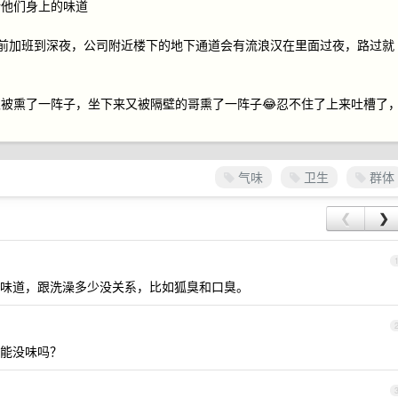
话他们身上的味道
为以前加班到深夜，公司附近楼下的地下通道会有流浪汉在里面过夜，路过就
被熏了一阵子，坐下来又被隔壁的哥熏了一阵子😂忍不住了上来吐槽了
气味
卫生
群体
❮
❯
味道，跟洗澡多少没关系，比如狐臭和口臭。
能没味吗？