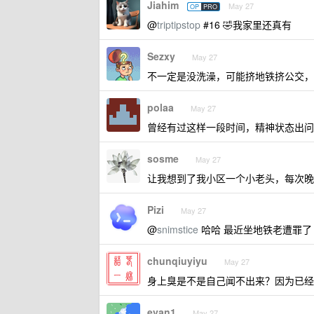
Jiahim
May 27
OP
PRO
@
triptipstop
#16 🤣我家里还真有
Sezxy
May 27
不一定是没洗澡，可能挤地铁挤公交，
polaa
May 27
曾经有过这样一段时间，精神状态出问
sosme
May 27
让我想到了我小区一个小老头，每次晚
Pizi
May 27
@
snimstice
哈哈 最近坐地铁老遭罪了
chunqiuyiyu
May 27
身上臭是不是自己闻不出来？因为已经
evan1
May 27