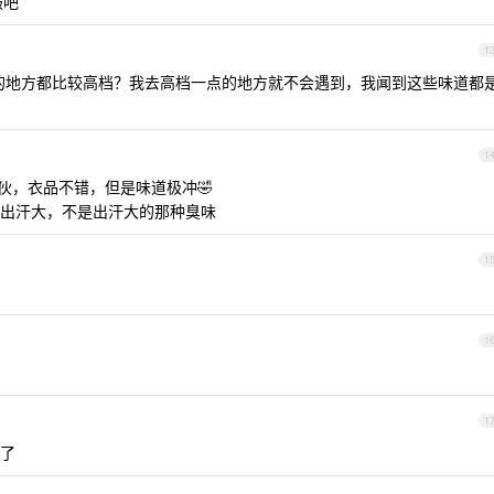
服吧
1
去的地方都比较高档？我去高档一点的地方就不会遇到，我闻到这些味道都
1
伙，衣品不错，但是味道极冲🤣
出汗大，不是出汗大的那种臭味
1
1
1
 了