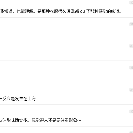
3
道我知道，也能理解。是那种衣服很久没洗都 ou 了那种感觉的味道。
3
3
3
3
第一反应是发生在上海
3
味/油脂味确实多。我觉得人还是要注重形象～