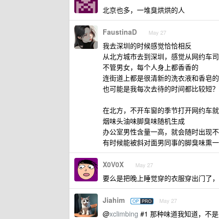
北京也多，一堆臭烘烘的人
FaustinaD
May 27
我去深圳的时候感觉恰恰相反
从北方城市去到深圳，感觉从网约车司
不管男女，每个人身上都香香的
连街道上都是很清新的洗衣液和香皂的
也可能是我每次去待的时间都比较短？
在北方，不开车窗的季节打开网约车就
烟味头油味脚臭味随机生成
办公室男性含量一高，就会随时出现不
有时候能被斜对面男同事的脚臭味熏一
X0V0X
May 27
要么是把晚上睡觉穿的衣服穿出门了，
Jiahim
May 27
OP
PRO
@
xclimbing
#1 那种味道我知道，不