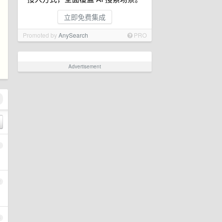
立即免费集成
Promoted by
AnySearch
PRO
，
Advertisement
1
2
3