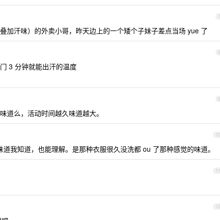
加汗味）的外卖小哥，昨天边上的一个矮个子妹子差点当场 yue 了
 3 分钟就能出汗的温度
味道么，活动时间越久味道越大。
1
味道我知道，也能理解。是那种衣服很久没洗都 ou 了那种感觉的味道。
1
1