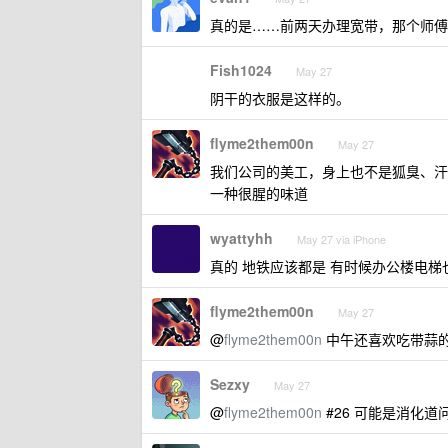
真的是……前两天办理宽带，那个师傅
Fish1024
May 27
阴干的衣服是这样的。
flyme2them00n
May 27
我们公司的美工，身上也不是狐臭、汗
一种很腥的味道
wyattyhh
May 27 via iPhone
真的 地铁应该都是 有时候办公楼电梯
flyme2them00n
May 27
@
flyme2them00n
中午还喜欢吃带蒜
Sezxy
May 27
@
flyme2them00n
#26 可能是消化