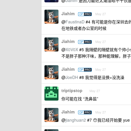
@
Jiahim
是因为最近太潮湿晾不干衣
Jiahim
May 27
OP
PRO
@
FaustinaD
#4 有可能是你在深圳
在地铁或者办公室的时候
Jiahim
May 27
OP
PRO
@
X0V0X
#5 我隔壁的隔壁就有个帅小
不是胖子那种汗味，那种能理解，胖子
Jiahim
May 27
OP
PRO
@
JoeDH
#8 我觉得是没换+没洗澡
triptipstop
May 27
你可能在找 “洗鼻盐”
Jiahim
May 27
OP
PRO
@
jianghuan2
#7 😯我已经开始要 yue