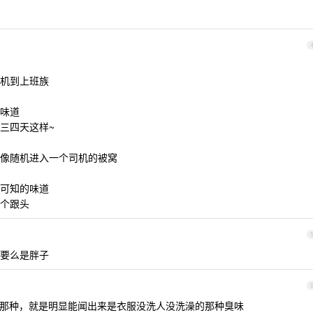
机到上班族
味道
三四天这样~
像随机进入一个司机的被窝
可知的味道
个跟头
要么是胖子
是那种，就是明显能闻出来是衣服没洗人没洗澡的那种臭味