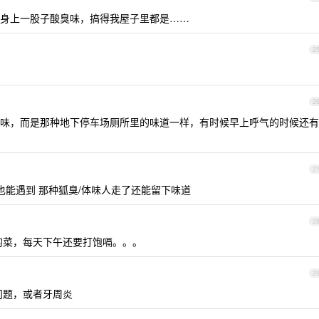
身上一股子酸臭味，搞得我屋子里都是……
2
2
味，而是那种地下停车场厕所里的味道一样，有时候早上呼气的时候还有
2
也能遇到 那种狐臭/体味人走了还能留下味道
2
的菜，每天下午还要打饱嗝。。。
2
道问题，或者牙周炎