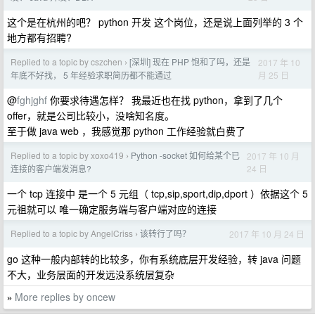
这个是在杭州的吧？ python 开发 这个岗位，还是说上面列举的 3 个
地方都有招聘?
Replied to a topic by cszchen
[深圳] 现在 PHP 饱和了吗，还是
2017 年 10
›
月 25 日
年底不好找， 5 年经验求职简历都不能通过
@
fghjghf
你要求待遇怎样？ 我最近也在找 python，拿到了几个
offer，就是公司比较小，没啥知名度。
至于做 java web ，我感觉那 python 工作经验就白费了
Replied to a topic by xoxo419
Python -socket 如何给某个已
2017 年 10 月
›
24 日
连接的客户端发消息?
一个 tcp 连接中 是一个 5 元组（ tcp,sip,sport,dip,dport ）依据这个 5
元祖就可以 唯一确定服务端与客户端对应的连接
Replied to a topic by AngelCriss
该转行了吗？
2017 年 10 月 24 日
›
go 这种一般内部转的比较多，你有系统底层开发经验，转 java 问题
不大，业务层面的开发远没系统层复杂
More replies by oncew
»