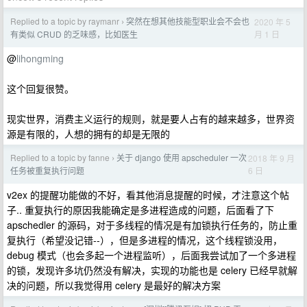
Replied to a topic by raymanr
突然在想其他技能型职业会不会也
2020 年 5
›
月 1 日
有类似 CRUD 的乏味感，比如医生
@
lihongming
这个回复很赞。
现实世界，消费主义运行的规则，就是要人占有的越来越多，世界资
源是有限的，人想的拥有的却是无限的
Replied to a topic by fanne
关于 django 使用 apscheduler 一次
2018 年 9 月
›
6 日
任务被重复执行问题
v2ex 的提醒功能做的不好，看其他消息提醒的时候，才注意这个帖
子.. 重复执行的原因我能确定是多进程造成的问题，后面看了下
apschedler 的源码，对于多线程的情况是有加锁执行任务的，防止重
复执行（希望没记错--），但是多进程的情况，这个线程锁没用，
debug 模式（也会多起一个进程监听），后面我尝试加了一个多进程
的锁，发现许多坑仍然没有解决，实现的功能也是 celery 已经早就解
决的问题，所以我觉得用 celery 是最好的解决方案