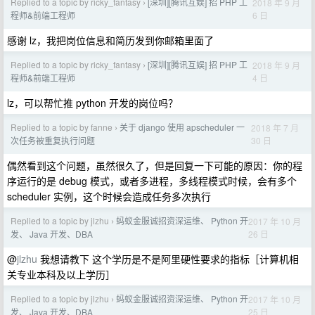
Replied to a topic by ricky_fantasy
[深圳][腾讯互娱] 招 PHP 工
2018 年 9 月
›
6 日
程师&前端工程师
感谢 lz，我把岗位信息和简历发到你邮箱里面了
Replied to a topic by ricky_fantasy
[深圳][腾讯互娱] 招 PHP 工
2018 年 9 月
›
4 日
程师&前端工程师
lz，可以帮忙推 python 开发的岗位吗？
Replied to a topic by fanne
关于 django 使用 apscheduler 一
2018 年 7 月
›
30 日
次任务被重复执行问题
偶然看到这个问题，虽然很久了，但是回复一下可能的原因：你的程
序运行的是 debug 模式，或者多进程，多线程模式时候，会有多个
scheduler 实例，这个时候会造成任务多次执行
Replied to a topic by jlzhu
蚂蚁金服诚招资深运维、 Python 开
2017 年 10 月
›
26 日
发、 Java 开发、DBA
@
jlzhu
我想请教下 这个学历是不是阿里硬性要求的指标［计算机相
关专业本科及以上学历］
Replied to a topic by jlzhu
蚂蚁金服诚招资深运维、 Python 开
2017 年 10 月
›
25 日
发、 Java 开发、DBA