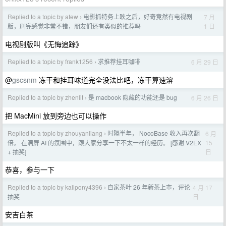
Replied to a topic by afew
电影抓特务上映之后，好奇竟然有电视剧
7 月
›
1 日
版，刷完感觉非常不错，朋友们还有类似的推荐吗
电视剧版叫《无悔追踪》
Replied to a topic by frank1256
求推荐挂耳咖啡
6 月 29 日
›
@
gscsnm
冻干和挂耳味道完全没法比吧，冻干算速溶
Replied to a topic by zhenlit
是 macbook 隐藏的功能还是 bug
6 月 26 日
›
把 MacMini 放到旁边也可以操作
Replied to a topic by zhouyanliang
时隔半年， NocoBase 收入再次翻
6 月
›
15
倍。 在满屏 AI 的氛围中，跟大家分享一下不太一样的经历。 [感谢 V2EX
日
+ 抽奖]
恭喜，参与一下
Replied to a topic by kailpony4396
自家茶叶 26 年新茶上市，评论
4 月 17
›
日
抽奖
安吉白茶