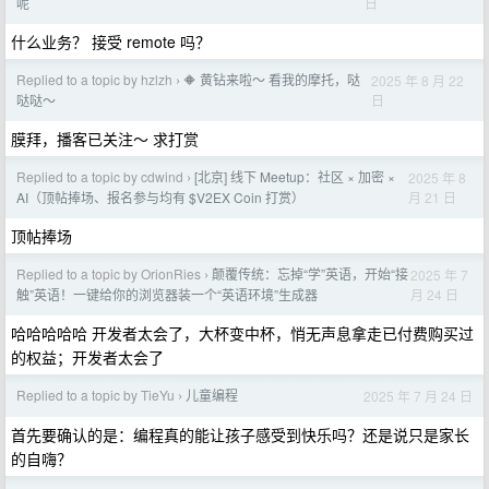
日
呢
什么业务？ 接受 remote 吗？
Replied to a topic by hzlzh
🔶 黄钻来啦～ 看我的摩托，哒
2025 年 8 月 22
›
日
哒哒～
膜拜，播客已关注～ 求打赏
Replied to a topic by cdwind
[北京] 线下 Meetup：社区 × 加密 ×
2025 年 8
›
月 21 日
AI（顶帖捧场、报名参与均有 $V2EX Coin 打赏）
顶帖捧场
Replied to a topic by OrionRies
颠覆传统：忘掉“学”英语，开始“接
2025 年 7
›
月 24 日
触”英语！一键给你的浏览器装一个“英语环境”生成器
哈哈哈哈哈 开发者太会了，大杯变中杯，悄无声息拿走已付费购买过
的权益；开发者太会了
Replied to a topic by TieYu
儿童编程
2025 年 7 月 24 日
›
首先要确认的是：编程真的能让孩子感受到快乐吗？还是说只是家长
的自嗨？