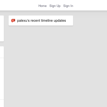
Home
Sign Up
Sign In
palexu's recent timeline updates