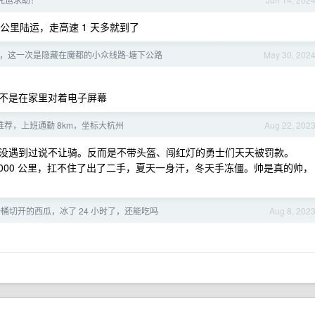
 公里陆运，走高速 1 天多就到了
，这一次是隐藏在魔都的小众线路-塘下公路
May 30, 202
不是在家里对着电子屏幕
推荐，上班通勤 8km，坐标大杭州
Aug 22, 202
没遇到过说不让骑。反而是不带头盔、闯红灯的勇士们天天被罚款。
 2000 公里，扛不住了出了二手，夏天一身汗，冬天手冻僵。帅是真的帅，
桶切开的西瓜，冰了 24 小时了，还能吃吗
Aug 8, 202