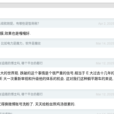
 Y 长续航刚提，有哪些是智商税？
Apr 2, 202
膜,效果也是嘎嘎好.
，比如电力是魔力，软件是魔纹
Mar 14, 202
有追随的博主吗, 哪个平台的都行
Mar 12, 202
 E 大的世界观. 跌破的这个事情是个很严重的信号,相当于 E 大过去十几年
 E 大一次重新审视和升级他的体系的机会. 这对我们这种躺平跟车的来说,
有追随的博主吗, 哪个平台的都行
Mar 12, 202
 大又得换微博账号洗粉了. 天天给粉丝熬鸡汤很累的.
托运求助！
Jun 14, 202