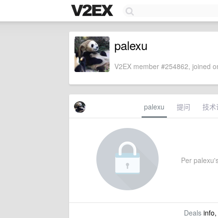
palexu
V2EX member #254862, joined on
palexu
提问
技术
Per palexu's
Deals
info,