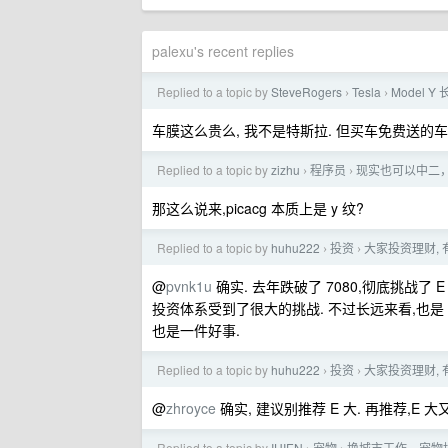
palexu's recent replies
Replied to a topic by
SteveRogers
Tesla
Model
›
›
车膜这么贵么, 我不是特斯拉. 但买车免费送的车
Replied to a topic by
zizhu
程序员
现实也可以中二
›
›
那这么说来,picacg 本质上是 y 纹?
Replied to a topic by
huhu222
投资
大家投资理财, 
›
›
@
pvnk1u
确实. 去年跌破了 7080,彻底挑战了
投资体系受到了很大的挑战. 不过长远来看,也是
也是一件好事.
Replied to a topic by
huhu222
投资
大家投资理财, 
›
›
@
zhroyce
确实, 建议别推荐 E 大. 再推荐,E
Replied to a topic by
IUIEN
宠物
换城市工作，宠物