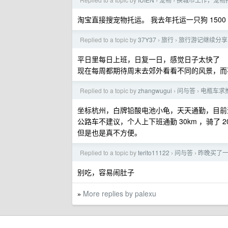
›
›
淘宝直接搜宠物托运。 我去年托运一只狗 1500
Replied to a topic by
37Y37
旅行
旅行游记继续分享
›
›
平日里每日上班，日复一日，感觉日子太快了
现在每周都期待周末去郊外看看不同的风景，而
Replied to a topic by
zhangwugui
问与答
电瓶车求
›
›
坐标杭州，白牌铅酸电池小龟，天天通勤，目前
公路车不建议，个人上下班通勤 30km ，骑了
但是也是真不方便。
Replied to a topic by
terito11122
问与答
昨晚买了一
›
›
别吃，容易闹肚子
More replies by palexu
»