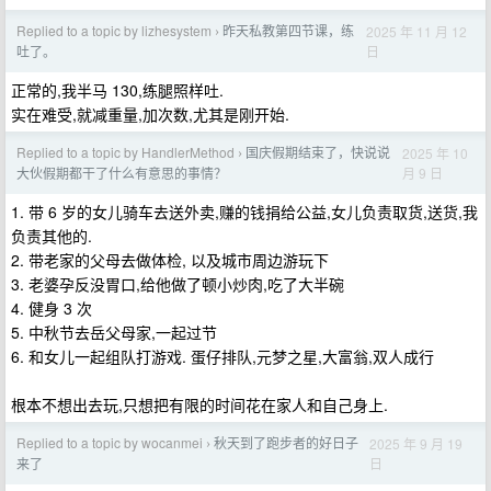
Replied to a topic by lizhesystem
昨天私教第四节课，练
2025 年 11 月 12
›
日
吐了。
正常的,我半马 130,练腿照样吐.
实在难受,就减重量,加次数,尤其是刚开始.
Replied to a topic by HandlerMethod
国庆假期结束了，快说说
2025 年 10
›
月 9 日
大伙假期都干了什么有意思的事情？
1. 带 6 岁的女儿骑车去送外卖,赚的钱捐给公益,女儿负责取货,送货,我
负责其他的.
2. 带老家的父母去做体检, 以及城市周边游玩下
3. 老婆孕反没胃口,给他做了顿小炒肉,吃了大半碗
4. 健身 3 次
5. 中秋节去岳父母家,一起过节
6. 和女儿一起组队打游戏. 蛋仔排队,元梦之星,大富翁,双人成行
根本不想出去玩,只想把有限的时间花在家人和自己身上.
Replied to a topic by wocanmei
秋天到了跑步者的好日子
2025 年 9 月 19
›
日
来了