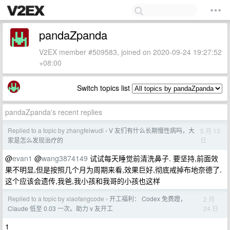
pandaZpanda
V2EX member #509583, joined on 2020-09-24 19:27:52
+08:00
Switch topics list
pandaZpanda's recent replies
Replied to a topic by zhangfeiwudi
V 友们有什么长期慢性病吗，大
5 月 13
›
日
家是怎么发现治疗的
@
evan1
@
wang3874149
试试每天睡觉前清洗鼻子. 要坚持,前面效
果不明显,但是按照几个月为周期来看,效果巨好,彻底戒掉布地奈德了.
这个应该会遗传,我爸,我小孩和我哥的小孩也这样
Replied to a topic by xiaofangcode
开工福利： Codex 免费蹬，
2 月
›
24 日
Claude 低至 0.03 一次。助力 v 友开工
1