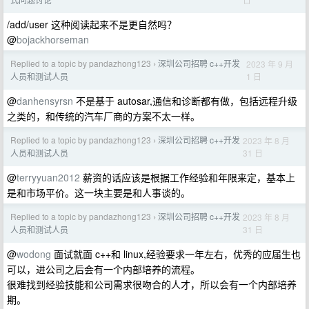
/add/user 这种阅读起来不是更自然吗？
@
bojackhorseman
Replied to a topic by pandazhong123
深圳公司招聘 c++开发
2023 年 9 月
›
1 日
人员和测试人员
@
danhensyrsn
不是基于 autosar,通信和诊断都有做，包括远程升级
之类的，和传统的汽车厂商的方案不太一样。
Replied to a topic by pandazhong123
深圳公司招聘 c++开发
2023 年 8 月
›
31 日
人员和测试人员
@
terryyuan2012
薪资的话应该是根据工作经验和年限来定，基本上
是和市场平价。这一块主要是和人事谈的。
Replied to a topic by pandazhong123
深圳公司招聘 c++开发
2023 年 8 月
›
31 日
人员和测试人员
@
wodong
面试就面 c++和 linux,经验要求一年左右，优秀的应届生也
可以，进公司之后会有一个内部培养的流程。
很难找到经验技能和公司需求很吻合的人才，所以会有一个内部培养
期。