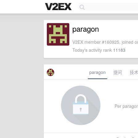
paragon
V2EX member #160925, joined on
Today's activity rank
11183
paragon
提问
技
Per paragon'