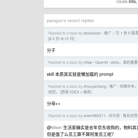
Deals
info,
paragon's recent replies
Replied to a topic by
daxiaolian
推广
“万 1 免 5
›
›
[8.3 日~8.10 日]
分子
Replied to a topic by
mfsw
OpenAI
skills，真
›
›
skill 本质其实就是懒加载的 prompt
Replied to a topic by
zhouyanliang
推广
时隔半年，
›
›
经历。 [感谢 V2EX + 抽奖]
分母++
Replied to a topic by
erwin985211
问与答
售后优势
›
›
@
k8ser
生活家确实是去年京东收购的，物料其
但是饿了么员工算不算阿里员工呢？