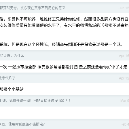
都荡然无存，京东现在真想不到用它的意义
Jun 1
后，东哥也不可能养一堆维修工兄弟给你维修，然而很多品牌方也没有自
安装维修质量只能看师傅的水平了，有水平的师傅私域的活都接不过来抽
踩坑，但是现在这个环境嘛，经销商先倒闭还是保修先过都是一个谜。
预约火爆，为什么
Apr 1
一次 一张抹布擦全部 擦完很多角落都没打扫 走之前还要看你好评了才走
效率气炸了
Apr 1
那接个小基站
4-6 上线，免费开蹬一周！回帖直接狂送 💰100 刀！
Mar 
水器，使用时到底该不该断电？
Feb 