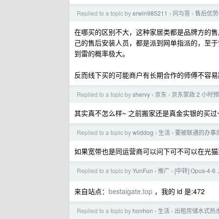
Replied to a topic by
erwin985211
问与答
售后优势
›
›
在哪买的区别不大，这种家居类都是品牌方的售
己的售后安装人员，都是派到网单指派的，至于
到雷的概率极大。
反而线下买的可能商户有长期合作的师傅不容易
Replied to a topic by
shervy
京东
京东家政 2 小时
›
›
其实真不怎么样~ 之前搬家还是真金实银的买过
Replied to a topic by
wilddog
生活
要被联通的办事
›
›
如果宽带也是同运营商可以问下可不可以在光猫
Replied to a topic by
YunFun
推广
[中转] Opus-
›
›
来自站点：
bestaigate.top
，我的 id 是:472
Replied to a topic by
honhon
生活
出租房储水式热
›
›