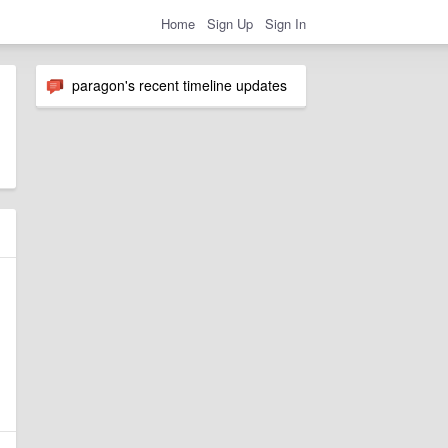
Home
Sign Up
Sign In
paragon's recent timeline updates