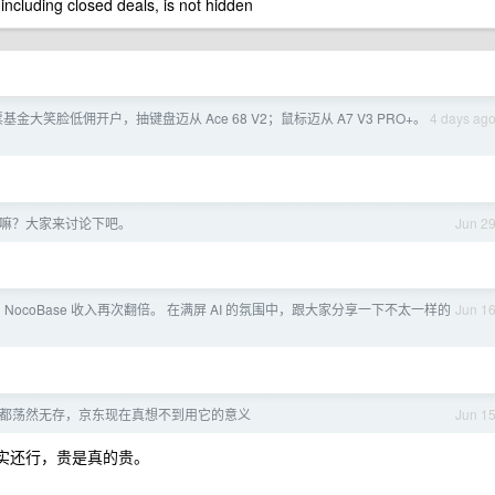
 including closed deals, is not hidden
”股票基金大笑脸低佣开户，抽键盘迈从 Ace 68 V2；鼠标迈从 A7 V3 PRO+。
4 days ag
的重要嘛？大家来讨论下吧。
Jun 2
 NocoBase 收入再次翻倍。 在满屏 AI 的氛围中，跟大家分享一下不太一样的
Jun 1
都荡然无存，京东现在真想不到用它的意义
Jun 1
实还行，贵是真的贵。