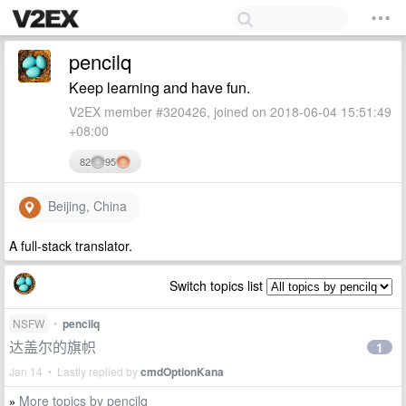
pencilq
Keep learning and have fun.
V2EX member #320426, joined on 2018-06-04 15:51:49
+08:00
82
95
Beijing, China
A full-stack translator.
Switch topics list
NSFW
•
pencilq
达盖尔的旗帜
1
Jan 14 • Lastly replied by
cmdOptionKana
More topics by pencilq
»