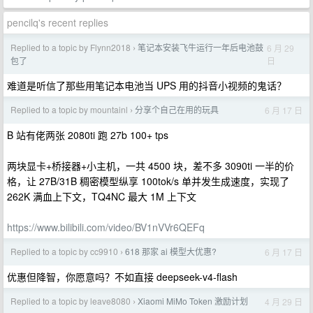
pencilq's recent replies
Replied to a topic by Flynn2018
笔记本安装飞牛运行一年后电池鼓
6 月 29
›
日
包了
难道是听信了那些用笔记本电池当 UPS 用的抖音小视频的鬼话？
Replied to a topic by mountainl
分享个自己在用的玩具
6 月 17 日
›
B 站有佬两张 2080ti 跑 27b 100+ tps
两块显卡+桥接器+小主机，一共 4500 块，差不多 3090ti 一半的价
格，让 27B/31B 稠密模型纵享 100tok/s 单并发生成速度，实现了
262K 满血上下文，TQ4NC 最大 1M 上下文
https://www.bilibili.com/video/BV1nVVr6QEFq
Replied to a topic by cc9910
618 那家 ai 模型大优惠?
6 月 17 日
›
优惠但降智，你愿意吗？不如直接 deepseek-v4-flash
Replied to a topic by leave8080
Xiaomi MiMo Token 激励计划
4 月 29 日
›