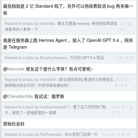
最低档就是 2 亿 Standard 档了，另外可以用续费取消 bug 再多搞一
些
Replied to a topic by Hermitist
第五次重装 hermes, 有些经验希望给
4 月 29
›
日
准备用的人参考一下.
我是在服务器上跑 Hermes Agent ，接入了 OpenAI GPT 5.4 ，网关
是 Telegram
Replied to a topic by Zhuzhuchenyan
今日份 GPT 5.4 笑话
4 月 15 日
›
@
felixcode
佬友这个是什么字体？有点可爱呢~
Replied to a topic by Tree9390
[职业规划求助] 俄语硕士有哪些互
2025 年 2
›
月 19 日
联网相关就业方向？外贸领域发展如何？
@
Chevalierbite
我试试：俄罗斯
Replied to a topic by charlesmware877
看了这几天的热门帖
2025 年 1 月
›
17 日
子，想到了一部电影里的一首歌
原始社会好
Replied to a topic by PhilFreecess
办公室的门边有一只
2024 年 12 月 18
›