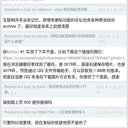
Replied to a topic by mifafaovo
v2ex 发帖隐私性问题
2025 年 2 月 3 日
›
互联网并非没有记忆，即使有删帖功能的论坛也有各种爬虫给你
archive 了，最好就是发表之前想清楚
Replied to a topic by pennai
用剪切板复制图片来获取原图
2024 年 12 月
›
19 日
是什么原理？
@
kk2syc
#1 实测了下并不是，比如下面这个链接的图片：
https://x.com/poeticalphotos/status/1869487804247593467/photo/1
我在浏览器缓存里找到了缓存，是 307KB ，直接右键保存图片，也是
307KB ，然而通过 QQ 文件传输助手，可以获取到 1.8MB 的版本。
但是应该跟 QQ 本身的下载图片方式有关，你提供了个思路，感谢
Replied to a topic by Kaiv2
真烦骑电动车的开到人行
2024 年 8 月 29
›
日
道。。。
骑到路上罚 500 是你报销吗
Replied to a topic by CNM47589
小区夜跑遇到怪人
2024 年 8 月 18 日
›
只要你比他更怪，现在发帖的就是他而不是你了