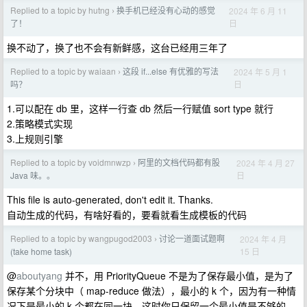
Replied to a topic by hutng
换手机已经没有心动的感觉
2024 年 6 月 11
›
日
了！
换不动了，换了也不会有新鲜感，这台已经用三年了
Replied to a topic by waiaan
这段 if...else 有优雅的写法
2024 年 5 月 1
›
日
吗？
1.可以配在 db 里，这样一行查 db 然后一行赋值 sort type 就行
2.策略模式实现
3.上规则引擎
Replied to a topic by voidmnwzp
阿里的文档代码都有股
2024 年 4 月 27
›
日
Java 味。。
This file is auto-generated, don't edit it. Thanks.
自动生成的代码，有啥好看的，要看就看生成模板的代码
Replied to a topic by wangpugod2003
讨论一道面试题啊
2024 年 4 月
›
15 日
(take home task)
@
aboutyang
并不，用 PriorityQueue 不是为了保存最小值，是为了
保存某个分块中（ map-reduce 做法），最小的 k 个，因为有一种情
况下是最小的 k 个都在同一块，这时你只保留一个最小值是不够的