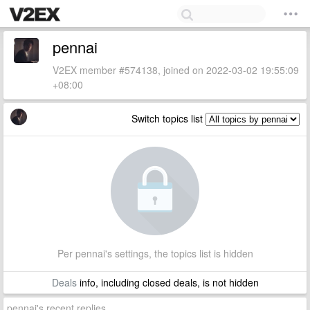
pennai
V2EX member #574138, joined on 2022-03-02 19:55:09
+08:00
Switch topics list
Per pennai's settings, the topics list is hidden
Deals
info, including closed deals, is not hidden
pennai's recent replies