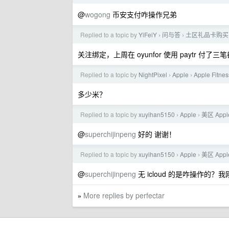
@
wogong
币安支付咋操作兄弟
Replied to a topic by
YiFeiY
问与答
土区礼品卡购买
›
›
关注绑定，上周在 oyunfor 使用 paytr 付
Replied to a topic by
NightPixel
Apple
Apple Fi
›
›
多少米？
Replied to a topic by
xuyihan5150
Apple
美区 App
›
›
@
superchijinpeng
好的 谢谢！
Replied to a topic by
xuyihan5150
Apple
美区 App
›
›
@
superchijinpeng
无 icloud 的是咋操作的？我刚
More replies by perfectar
»