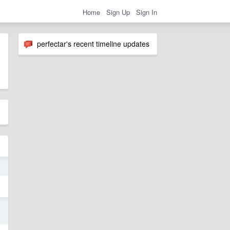
Home
Sign Up
Sign In
perfectar's recent timeline updates
5
4