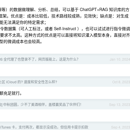
等）的数据做理解、分析、总结，可以基于 ChatGPT+RAG 知识库的方
Index 等框架。优点是：成本比较低，技术路线较成熟，见效快；缺点是：对生成
能无法满足你的特定需求；
据集（可人工标注，或者 Self-Instruct ），也可以试试进行指令微调
式，对显存要求不太高。这种方式的优点是可以直接将知识灌入模型本身，直接对齐
型的微调成本也会较高。
ity iOS 全代理了也登录不了，网页版能上，这是为什么？
Jan 10, 202
 iCloud 的? 速度和安全性怎么样?
Oct 8, 202
额充足就行。
价团购] 中秋团圆，少不了美酒相伴，盖楼赢奖品了伙伴们！
Sep 13, 202
 购买 iTunes 卡，支付两次，都显示没成功，但信用卡提示扣款
Sep 4, 202