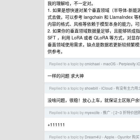
我的理解哈，不一定对。
1. 如果是想快速对某个垂直领域（半导体-新能源
式去做，可以参考 langchain 和 Llama
内容的格式、风格等依赖于模型本身的能力，可
2. 如果你的垂直领域数据量足够，且能够转成指令数
SFT ，利用 LoRA 或者 QLoRA 等方
垂直领域使用需求，缺点是数据若更新较频繁模
供参考。
Replied to a topic by
cmichael
macOS
Perplex
›
›
一样的问题 求大神
Replied to a topic by
shoebill
iCloud
有没有主力用土区
›
›
没啥问题，很稳！放心上车，就保证土区账户余
Replied to a topic by
myexcite
推广
[ 2~3 折特
›
›
+111111
Replied to a topic by
Dream4U
Apple
Oyunfor
›
›