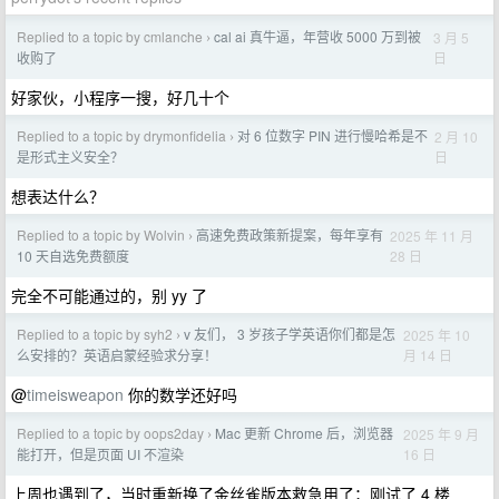
Replied to a topic by cmlanche
cal ai 真牛逼，年营收 5000 万到被
3 月 5
›
日
收购了
好家伙，小程序一搜，好几十个
Replied to a topic by drymonfidelia
对 6 位数字 PIN 进行慢哈希是不
2 月 10
›
日
是形式主义安全？
想表达什么？
Replied to a topic by Wolvin
高速免费政策新提案，每年享有
2025 年 11 月
›
28 日
10 天自选免费额度
完全不可能通过的，别 yy 了
Replied to a topic by syh2
v 友们， 3 岁孩子学英语你们都是怎
2025 年 10
›
月 14 日
么安排的？英语启蒙经验求分享！
@
timeisweapon
你的数学还好吗
Replied to a topic by oops2day
Mac 更新 Chrome 后，浏览器
2025 年 9 月
›
16 日
能打开，但是页面 UI 不渲染
上周也遇到了，当时重新换了金丝雀版本救急用了；刚试了 4 楼