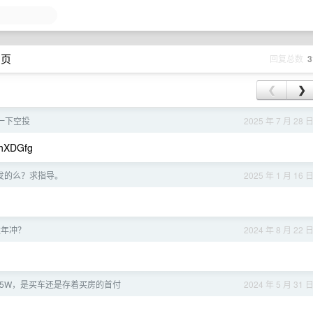
 页
回复总数
3
❮
❯
一下空投
2025 年 7 月 28 
1hXDGfg
开发的么？求指导。
2025 年 1 月 16 
改年冲？
2024 年 8 月 22 
15W，是买车还是存着买房的首付
2024 年 5 月 31 