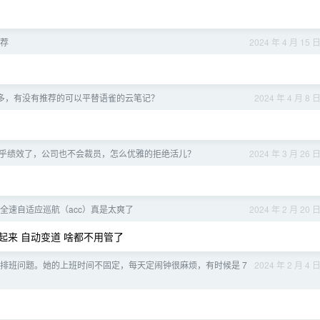
推荐
2024 年 4 月 15 
 太多，有没有推荐的可以平替语雀的云笔记？
2024 年 4 月 8 
乎绩效了，公司也不会裁员，怎么优雅的拒绝活儿？
2024 年 3 月 26 
全速自适应巡航（acc）真是太爽了
2024 年 2 月 20 
开起来 自动变道 啥都不用管了
排班问题。她的上班时间不固定，每天定闹钟很麻烦，有时候是 7
2024 年 2 月 4 