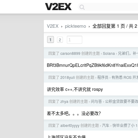
V2EX
pickteemo
全部回复第 1 页 / 共 2
›
›
1
2
回复了
carson8899
创建的主题
Solana
兄弟们，补
›
›
BRf3BmnurQpELcritPqZB9kf6dKn8YnaiExxQ
回复了
2018yuli
创建的主题
程序员
有熟悉 ROS 
›
›
讲究效率 c++,不讲究就 rospy
回复了
zhya
创建的主题
问与答
公积金贷款要不要
›
›
差不太多吧。。。没必要改？
回复了
albert0yyyy
创建的主题
汽车
快毕业攒了小 
›
›
上海郊区没车不方便