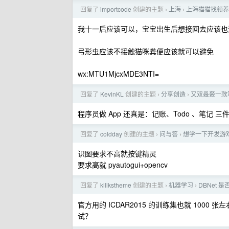
回复了
importcode
创建的主题
上海
上海猫猫找领养
›
›
我十一后应该可以，宝宝出生后想接回去应该也
弓形虫应该不接触猫咪粪便应该就可以避免
wx:MTU1MjcxMDE3NTI=
回复了
KevinKL
创建的主题
分享创造
又双叒叕一款笔
›
›
程序员做 App 还真是：记账、Todo 、笔记 
回复了
coldday
创建的主题
问与答
想学一下开发游
›
›
识图要求不高就按键精灵
要求高就 pyautogui+opencv
回复了
killkstheme
创建的主题
机器学习
DBNet 
›
›
官方用的 ICDAR2015 的训练集也就 1000 张
试？