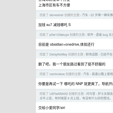
上海市区有车不方便
回复了
stonesirsir
创建的主题
汽车
22 岁第一辆车
›
›
加钱 su7 减钱哪吒 S
回复了
p0w1r2takuya
创建的主题
软件
语雀 bug
›
›
目前是 obsidian+onedrive,体验还行
回复了
DelayNoMay
创建的主题
职场话题
已经不在
›
›
删了吧，我一个朋友路过看到了挺不舒服的
回复了
naminokoe
创建的主题
汽车
高速公路上使用
›
›
你要是再试一下 哪吒的 NNP 就更爽了，导航
回复了
U2FsdGVkX2
创建的主题
问与答
护士女朋友
›
›
点半上班，有时候是 9 点上班，有没有什么好的想法。
交给小爱同学/siri