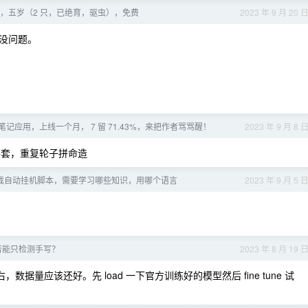
，五岁（2 只，已绝育，驱虫），免费
2023 年 9 月 20 
没问题。
记应用，上线一个月， 7 留 71.43%，来把作者骂骂醒！
2023 年 9 月 8 
三件套，重复轮子拼命造
戏自动挂机脚本，需要学习哪些知识，用哪个语言
2023 年 9 月 5 
是否能只检测手写？
2023 年 8 月 19 
左右，数据量应该还好。先 load 一下官方训练好的模型然后 fine tune 试