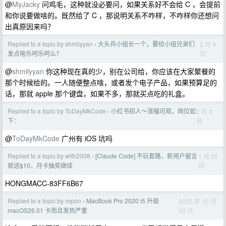
@
MyJacky
问鸡毛，这种就没必要问，如果关系好不会给 C ，会提前
和你说要做啥的。既然给了 C ，那说明关系不咋样，不咋样你还想问
出真原因来吗？
Replied to a topic by shmilyyan
大头兵小组长一个，要给小组兄弟们
2 月 9
›
日
发点啥乐呵乐呵么？
@
shmilyyan
你这种现在真的少，别在公司给，你应该在大家聚餐的
那个时候给的。一人随便整点啥，或者发个电子产品，如果预算足的
话，那就 apple 那个键盘，如果不多，那就买点吃的礼盒。
Replied to a topic by ToDayMkCode
小红书招人～涨幅可观，岗位如
2 月 3
›
日
下：
@
ToDayMkCode
广州有 iOS 坑吗
Replied to a topic by wlfh2008
[Claude Code] 不玩套路，新用户留言
1 月 20
›
日
就送$10，月卡抽奖继续
HONGMACC-83FF6B67
Replied to a topic by ropon
MacBook Pro 2020 i5 升级
2025 年 10 月
›
30 日
macOS26.01 卡而且发热严重