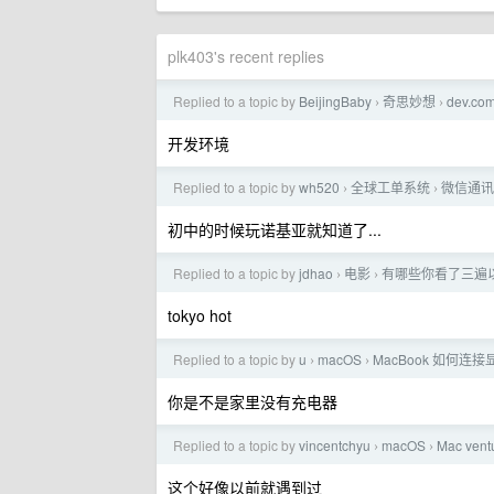
plk403's recent replies
Replied to a topic by
BeijingBaby
奇思妙想
dev.c
›
›
开发环境
Replied to a topic by
wh520
全球工单系统
微信通讯
›
›
初中的时候玩诺基亚就知道了...
Replied to a topic by
jdhao
电影
有哪些你看了三遍
›
›
tokyo hot
Replied to a topic by
u
macOS
MacBook 如何连
›
›
你是不是家里没有充电器
Replied to a topic by
vincentchyu
macOS
Mac ven
›
›
这个好像以前就遇到过