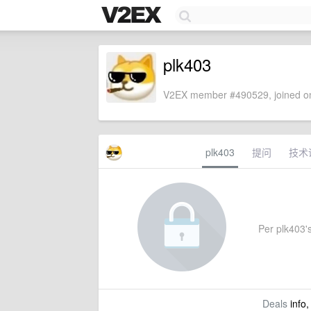
plk403
V2EX member #490529, joined on
plk403
提问
技术
Per plk403's
Deals
info,