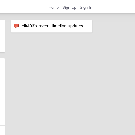
Home
Sign Up
Sign In
plk403's recent timeline updates