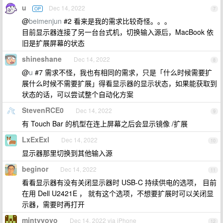
u
Dec 14, 2022
OP
7
@
beimenjun
#2 看来是我的需求比较奇怪。。。
目前显示器连接了另一台台式机，切换输入源后，MacBook 依
旧是扩展屏幕的状态
shineshane
Dec 14, 2022
8
@
u
#7 需求不怪，我也有相同的需求，只是「什么时候需要扩
展什么时候不需要扩展」得看显示器的显示状态，如果能获取到
状态的话，可以尝试整个自动化方案
StevenRCE0
Dec 14, 2022
9
有 Touch Bar 的机型在连上屏幕之后会显示镜像 /扩展
LxExExl
Dec 14, 2022
10
显示器那里切换到其他输入源
beginor
Dec 14, 2022
11
看看显示器有没有关闭显示器时 USB-C 持续供电的选项， 目前
在用 Dell U2421E ， 就有这个选项，不想要扩展时可以关闭显
示器，需要时再打开
mintyvovo
Dec 14, 2022 via iPhone
12