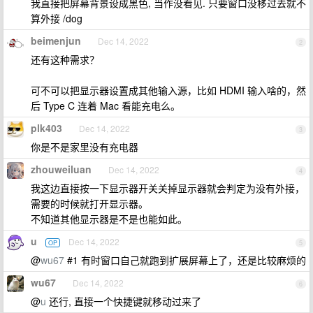
我直接把屏幕背景设成黑色, 当作没看见. 只要窗口没移过去就不
算外接 /dog
beimenjun
Dec 14, 2022
2
还有这种需求？
可不可以把显示器设置成其他输入源，比如 HDMI 输入啥的，然
后 Type C 连着 Mac 看能充电么。
plk403
Dec 14, 2022
3
你是不是家里没有充电器
zhouweiluan
Dec 14, 2022
4
我这边直接按一下显示器开关关掉显示器就会判定为没有外接，
需要的时候就打开显示器。
不知道其他显示器是不是也能如此。
u
Dec 14, 2022
OP
5
@
wu67
#1 有时窗口自己就跑到扩展屏幕上了，还是比较麻烦的
wu67
Dec 14, 2022
6
@
u
还行, 直接一个快捷键就移动过来了