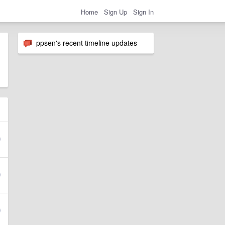
Home
Sign Up
Sign In
ppsen's recent timeline updates