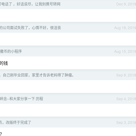
打电话了 ，好话说尽，让我别携号转网
Dec 9, 201
的公司面试失败了，心情不好，很沮丧
Aug 18, 201
撒币的小程序
Aug 15, 201
的钱
，自己刚毕业回家，家里才告诉老妈得了肿瘤。
Sep 8, 201
碎念--和大家分享一下 历程
Sep 4, 201
点，改版终于完成了
Sep 3, 201
钱？