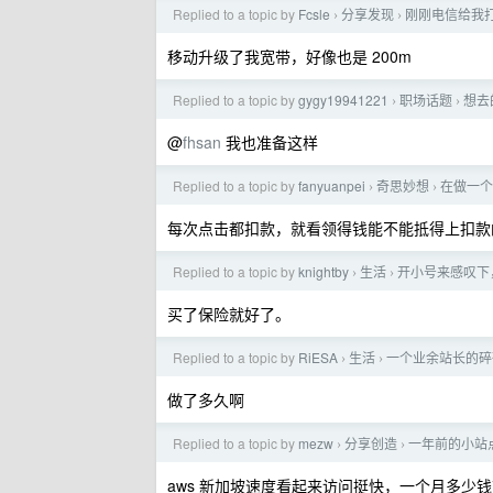
Replied to a topic by
Fcsle
分享发现
刚刚电信给我
›
›
移动升级了我宽带，好像也是 200m
Replied to a topic by
gygy19941221
职场话题
想去
›
›
@
fhsan
我也准备这样
Replied to a topic by
fanyuanpei
奇思妙想
在做一个
›
›
每次点击都扣款，就看领得钱能不能抵得上扣款
Replied to a topic by
knightby
生活
开小号来感叹下
›
›
买了保险就好了。
Replied to a topic by
RiESA
生活
一个业余站长的碎
›
›
做了多久啊
Replied to a topic by
mezw
分享创造
一年前的小站
›
›
aws 新加坡速度看起来访问挺快，一个月多少