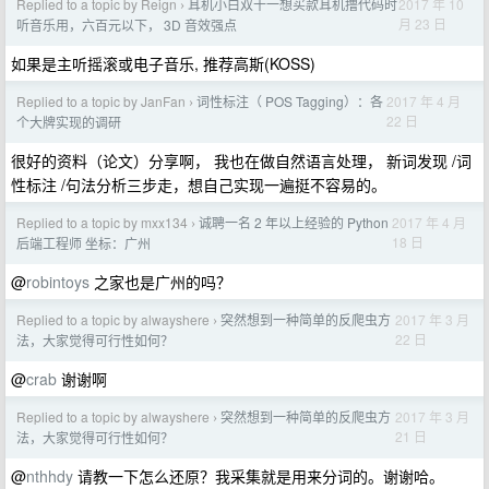
Replied to a topic by Reign
耳机小白双十一想买款耳机撸代码时
2017 年 10
›
月 23 日
听音乐用，六百元以下， 3D 音效强点
如果是主听摇滚或电子音乐, 推荐高斯(KOSS)
Replied to a topic by JanFan
词性标注（ POS Tagging）：各
2017 年 4 月
›
22 日
个大牌实现的调研
很好的资料（论文）分享啊， 我也在做自然语言处理， 新词发现 /词
性标注 /句法分析三步走，想自己实现一遍挺不容易的。
Replied to a topic by mxx134
诚聘一名 2 年以上经验的 Python
2017 年 4 月
›
18 日
后端工程师 坐标：广州
@
robintoys
之家也是广州的吗？
Replied to a topic by alwayshere
突然想到一种简单的反爬虫方
2017 年 3 月
›
22 日
法，大家觉得可行性如何？
@
crab
谢谢啊
Replied to a topic by alwayshere
突然想到一种简单的反爬虫方
2017 年 3 月
›
21 日
法，大家觉得可行性如何？
@
nthhdy
请教一下怎么还原？我采集就是用来分词的。谢谢哈。