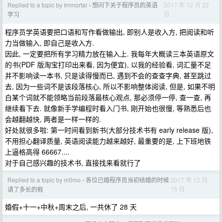
Replied to a topic by Immortal
想问下关于程序员的英语
2017 年 12 月 22
›
日
学习
程序员学英语要把口语和写作看做输出, 即别人是收入方, 把阅读和听
力当做输入, 即自己是收入方.
因此, 一定要把所有学习精力放在输入上. 我每年大概读三本英语原文
的书(PDF 版淘宝打印出来看, 因为便宜), 以我的经验看, 词汇量不足
并不影响读一本书, 只是读得慢而已, 遇到不会的查查字典, 甚至跳过
去, 因为一些词不是该段落核心, 所以不影响整体阅读, 但是, 如果不明
白某个词就不能领略当前段落最核心观点, 那必须停一停, 查一查, 再
继续看下去. 就像新手学编程时看入门书, 刚开始也很慢, 等熟悉后也
会越翻越快, 两者是一样一样的.
好处就很多啦: 第一时间看到新书(大部分技术书有 early release 版),
不用担心翻译质量, 英语阅读能力越来越好, 最重要的是, 上下班地铁
上逼格高得 66667....
对于自己感兴趣的技术书, 直接找来看就行了
Replied to a topic by m0mo
各位已婚程序员当初结婚的时候
2017 年 12 月
›
15 日
请了多长的假
婚假+十一+中秋+周末之后, 一共休了 28 天