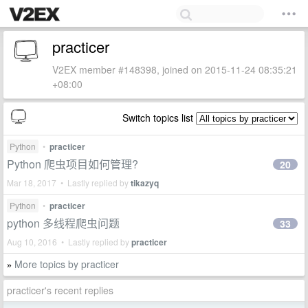
practicer
V2EX member #148398, joined on 2015-11-24 08:35:21
+08:00
Switch topics list
Python
•
practicer
Python 爬虫项目如何管理?
20
Mar 18, 2017 • Lastly replied by
tikazyq
Python
•
practicer
python 多线程爬虫问题
33
Aug 10, 2016 • Lastly replied by
practicer
More topics by practicer
»
practicer's recent replies