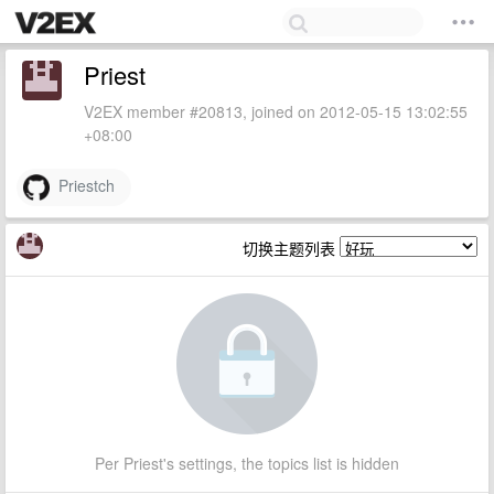
Priest
V2EX member #20813, joined on 2012-05-15 13:02:55
+08:00
Priestch
切换主题列表
Per Priest's settings, the topics list is hidden