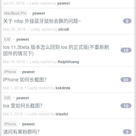
Jun 27, 2018 • Lastly replied by
psweet
MacBook Pro
•
psweet
关于 mbp 外接蓝牙鼠标会飘的问题~
5
May 25, 2018 • Lastly replied by
efcndi
iOS
•
psweet
ios 11.3beta 版本怎么回到 ios 的正式版(不重新刷
15
固件的情况下)
Mar 19, 2018 • Lastly replied by
RalphHuang
iPhone
•
psweet
iPhone 如何长截图？
31
Mar 1, 2018 • Lastly replied by
kskdnda
iOS
•
psweet
ios 里如何长截图？
12
Mar 3, 2018 • Lastly replied by
ixiaofei
iPhone
•
psweet
请问有果粉群吗？
3