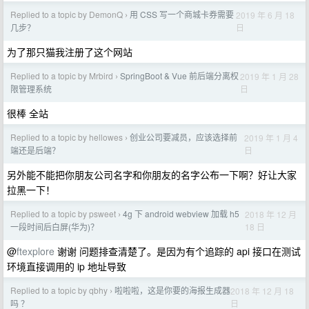
Replied to a topic by DemonQ
用 CSS 写一个商城卡券需要
2019 年 6 月 18
›
日
几步？
为了那只猫我注册了这个网站
Replied to a topic by Mrbird
SpringBoot & Vue 前后端分离权
2019 年 1 月 28
›
日
限管理系统
很棒 全站
Replied to a topic by hellowes
创业公司要减员，应该选择前
2019 年 1 月 4
›
日
端还是后端？
另外能不能把你朋友公司名字和你朋友的名字公布一下啊？好让大家
拉黑一下！
Replied to a topic by psweet
4g 下 android webview 加载 h5
2018 年 12 月
›
18 日
一段时间后白屏(华为)？
@
ftexplore
谢谢 问题排查清楚了。是因为有个追踪的 api 接口在测试
环境直接调用的 ip 地址导致
Replied to a topic by qbhy
啦啦啦，这是你要的海报生成器
2018 年 12 月 18
›
日
吗 ？