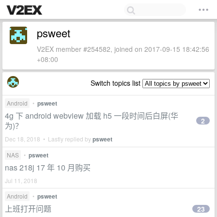
psweet
V2EX member #254582, joined on 2017-09-15 18:42:56
+08:00
Switch topics list
Android
•
psweet
4g 下 android webview 加载 h5 一段时间后白屏(华
2
为)？
Dec 18, 2018 • Lastly replied by
psweet
NAS
•
psweet
nas 218j 17 年 10 月购买
Jul 11, 2018
Android
•
psweet
上班打开问题
23