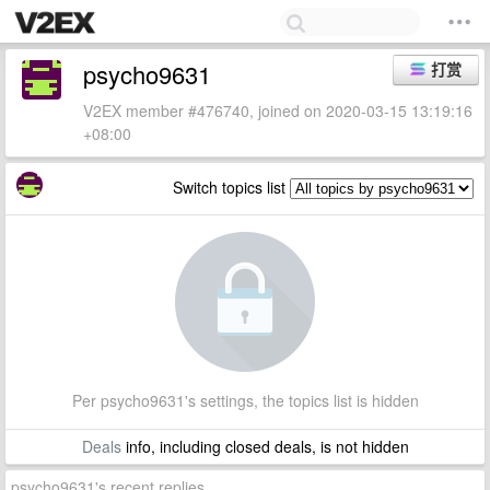
psycho9631
打赏
V2EX member #476740, joined on 2020-03-15 13:19:16
+08:00
Switch topics list
Per psycho9631's settings, the topics list is hidden
Deals
info, including closed deals, is not hidden
psycho9631's recent replies