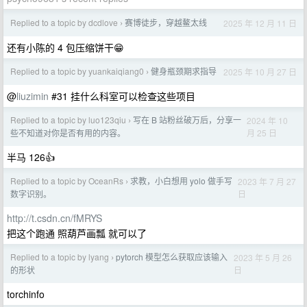
Replied to a topic by dcdlove
赛博徒步，穿越鳌太线
2025 年 12 月 11 日
›
还有小陈的 4 包压缩饼干😁
Replied to a topic by yuankaiqiang0
健身瓶颈期求指导
2025 年 10 月 27 日
›
@
liuzimin
#31 挂什么科室可以检查这些项目
Replied to a topic by luo123qiu
写在 B 站粉丝破万后，分享一
2024 年 10
›
月 25 日
些不知道对你是否有用的内容。
半马 126👍
Replied to a topic by OceanRs
求教，小白想用 yolo 做手写
2023 年 7 月 27
›
日
数字识别。
http://t.csdn.cn/fMRYS
把这个跑通 照葫芦画瓢 就可以了
Replied to a topic by lyang
pytorch 模型怎么获取应该输入
2023 年 5 月 26
›
日
的形状
torchinfo