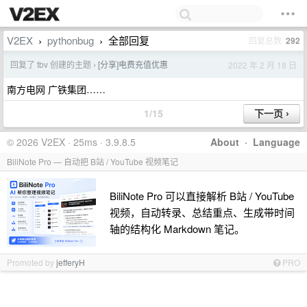
V2EX
pythonbug
全部回复
回复总数
292
›
›
回复了 tbv 创建的主题
[分享]电费充值优惠
2022 年 2 月 18 日
›
南方电网 广铁集团……
1/15
© 2026 V2EX · 25ms · 3.9.8.5
About
·
Language
BiliNote Pro — 自动把 B站 / YouTube 视频笔记
BiliNote Pro 可以直接解析 B站 / YouTube
视频，自动转录、总结重点、生成带时间
轴的结构化 Markdown 笔记。
Promoted by
jefferyH
PRO