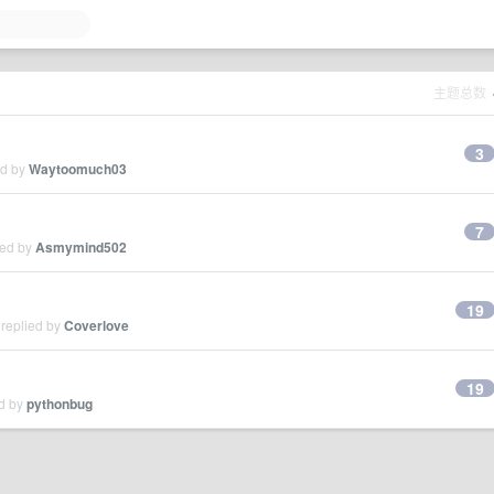
主题总数
3
ed by
Waytoomuch03
7
ied by
Asmymind502
19
 replied by
Coverlove
19
ed by
pythonbug