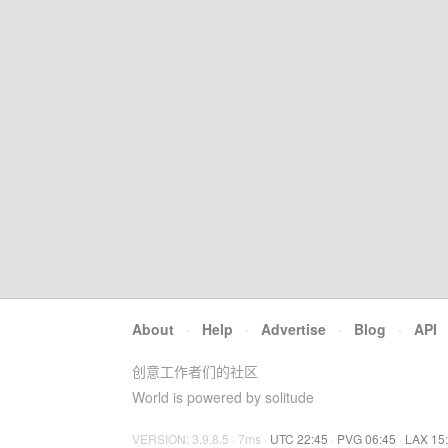
About
·
Help
·
Advertise
·
Blog
·
API
创意工作者们的社区
World is powered by solitude
VERSION: 3.9.8.5 · 7ms ·
UTC 22:45
·
PVG 06:45
·
LAX 15