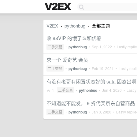
V2EX
pythonbug
全部主题
›
›
收 88VIP 的饿了么和优酷
二手交易
•
pythonbug
•
Sep 1, 2022
• Lastly repli
求一个 爱奇艺 会员
二手交易
•
pythonbug
•
Feb 19, 2021
• Lastly repl
有没有老哥有闲置状态好的 sata 固态出啊
1
二手交易
•
pythonbug
•
Jun 4, 2020
• Lastly
不知道能不能发， 9 折代买京东自营商品
二手交易
•
pythonbug
•
Jan 3, 2020
• Lastly repli