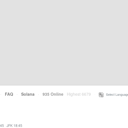
·
FAQ
·
Solana
·
935 Online
Highest 6679
·
Select Languag
:45
·
JFK 18:45