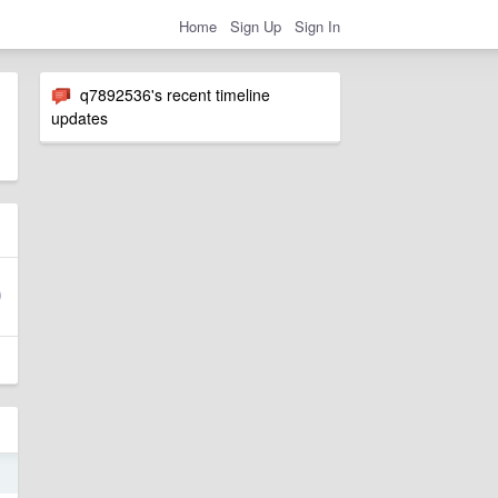
Home
Sign Up
Sign In
q7892536's recent timeline
updates
6