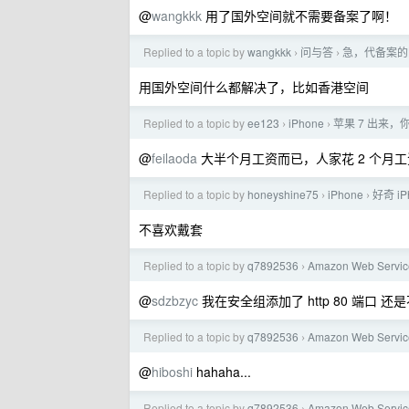
@
wangkkk
用了国外空间就不需要备案了啊！
Replied to a topic by
wangkkk
问与答
急，代备案的
›
›
用国外空间什么都解决了，比如香港空间
Replied to a topic by
ee123
iPhone
苹果 7 出来，
›
›
@
feilaoda
大半个月工资而已，人家花 2 个月
Replied to a topic by
honeyshine75
iPhone
好奇 i
›
›
不喜欢戴套
Replied to a topic by
q7892536
Amazon Web Servic
›
@
sdzbzyc
我在安全组添加了 http 80 端口 还
Replied to a topic by
q7892536
Amazon Web Servic
›
@
hiboshi
hahaha...
Replied to a topic by
q7892536
Amazon Web Servic