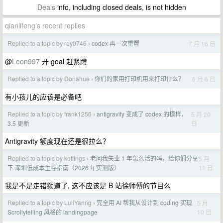
Deals
info, including closed deals, is not hidden
qianlifeng's recent replies
Replied to a topic by rey0746
codex 再一次重置
7 月 16 日
›
@
Leon997
开 goal 赶紧蹬
Replied to a topic by Donahue
你们的家用打印机用来打印什么？
6 月 6 日
›
有小孩儿的应该是必备吧
Replied to a topic by frank1256
antigravity 变成了 codex 的模样，
5 月 20
›
日
3.5 更新
Antigravity 额度现在还是很拉么？
Replied to a topic by kotlings
老问我失业 1 年怎么活的吗，给你们分享
5 月
›
11 日
下 深圳低成本生存指南（2026 年实测版）
我是不是走错频道了, 这不应该是 B 站徐师傅的节目么
Replied to a topic by LuliYanng
完全用 AI 帮我从设计到 coding 实现
5 月
›
10 日
Scrollytelling 风格的 landingpage