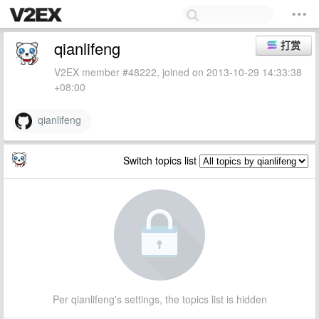
qianlifeng
打赏
V2EX member #48222, joined on 2013-10-29 14:33:38
+08:00
qianlifeng
Switch topics list
Per qianlifeng's settings, the topics list is hidden