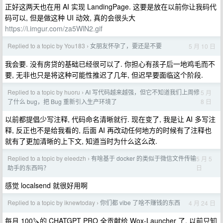
正好这两天也在用 AI 实现 LandingPage. 这要是放在以前你让我码代
码可以, 但是做这种 UI 动效, 真的会很头大
https://i.imgur.com/za5WlN2.gif
Replied to a topic by You183
女朋友怀孕了，要还是不要
5 月 10 日
›
我会要. 没有房贷的基础已经很可以了. 你担心有孩子后一地鸡毛而不
要, 无非也只是将这种可能性推迟了几年, 但迟早要面临这个阶段.
Replied to a topic by huoru
AI 写代码越来越强，但它不知道我们上周修
5 月
›
8 日
了什么 bug，把 Bug 重新引入生产环境了
以前都提倡少写注释, 代码命名清晰就行. 现在变了, 我是让 AI 多写注
释, 反正也不是给我看的, 后面 AI 再改动任何地方的时候有了注释也
就有了更加清晰的上下文, 知道当时为什么这么改.
Replied to a topic by eleedzh
有啥基于 docker 的类似于微信文件传输
5 月 5
›
日
助手的东西吗？
感觉 localsend 就很好用啊
Replied to a topic by iknewtoday
你们都 vibe 了啥不赚钱的东西
4 月 24 日
›
每月 100🔪的 CHATGPT PRO 全贡献给 Wox-Launcher 了. 以前只知