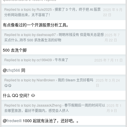
Replied to a topic by Rule2025
摸索了 3 个月，终于把 AI 股票
2025 年 9 月
›
22 日
分析网站做出来，太不容易了！
有点像看过的一个开源股票分析工具。
Replied to a topic by dashsoap97
明明吊钱没有 但是每天总是想
2025 年 7
›
月 22 日
买点什么..持币 500 求改善生活的好物
500 去洗个脚
Replied to a topic by cc199409
牛市来了
2025 年 7 月 11 日
›
@
zhq566
同
Replied to a topic by NianBroken
我的 Steam 主页好看吗
2025 年 3 月 24
›
日
😋😋
什么 QQ 空间？🐶
Replied to a topic by JaaaaackZheng
春节假期后一周的时间可以
2025 年 1
›
月 9 日
去哪里旅游，最好不要国内，感觉会人挤人
@
fredweili
1000 起就有泳池了，还好吧。。