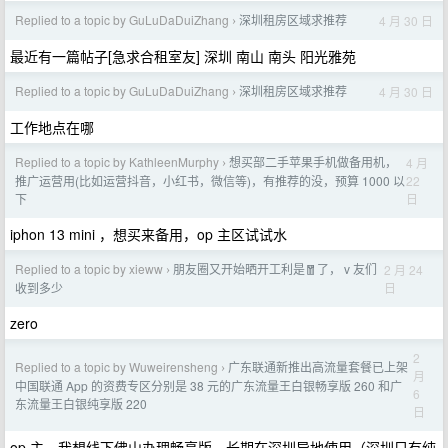
Replied to a topic by GuLuDaDuiZhang
深圳租房区域求推荐
4 月 30 日
›
最近有一篇帖子[急求合租室友] 深圳 南山 南头 阳光雅苑
Replied to a topic by GuLuDaDuiZhang
深圳租房区域求推荐
4 月 30 日
›
工作地点在哪
Replied to a topic by KathleenMurphy
想买部二手苹果手机做备用机，
4 月
›
22
推广运营用(比如运营抖音，小红书，微信等)，有推荐的没，预算 1000 以
日
下
iphon 13 mini ，想买来备用，op 主区试试水
Replied to a topic by xieww
朋友圈又开始晒开工利是🧧了， v 友们
2 月 24
›
日
收到多少
zero
2
Replied to a topic by Wuweirensheng
广东联通新推出高流量套餐已上架
›
月
中国联通 App 的资费专区分别是 38 元的广东流量王白银畅享版 260 和广
6
东流量王白银纯享版 220
日
op 主，我想线下佛山办理畅享版，长期在深圳异地使用（深圳只有纯