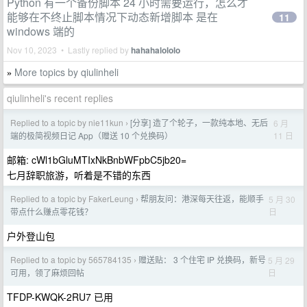
Python 有一个备份脚本 24 小时需要运行，怎么才
能够在不终止脚本情况下动态新增脚本 是在
11
windows 端的
Nov 10, 2023 • Lastly replied by
hahahalololo
More topics by qiulinheli
»
qiulinheli's recent replies
Replied to a topic by nie11kun
[分享] 造了个轮子，一款纯本地、无后
6 月
›
11 日
端的极简视频日记 App（赠送 10 个兑换码）
邮箱: cWl1bGluMTIxNkBnbWFpbC5jb20=
七月辞职旅游，听着是不错的东西
Replied to a topic by FakerLeung
帮朋友问：港深每天往返，能顺手
5 月 30
›
日
带点什么赚点零花钱？
户外登山包
Replied to a topic by 565784135
赠送贴： 3 个住宅 IP 兑换码，新号
5 月 29
›
日
可用，领了麻烦回帖
TFDP-KWQK-2RU7 已用