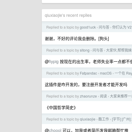
qiuxiaojie's recent replies
Replied to a topic by
good1uck
问与答
你们认为 V2
›
›
谢谢，不好的评论我会删除。[狗头]
Replied to a topic by
sitong
问与答
大家伙,帮帮我妹
›
›
@
fiypig
按现在的出生率，老师失业率一点都不
Replied to a topic by
Fatpandac
macOS
一个在 Ray
›
›
这插件是咋开发的，要注册开发者才能开发吗
Replied to a topic by
zhaorunze
阅读
大家来推荐一
›
›
《中国哲学简史》
Replied to a topic by
qiuxiaojie
酷工作
[字节] [
›
›
@
choool
可以，加我或者简历发我邮箱帮忙推