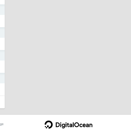
1
1
1
1
ge