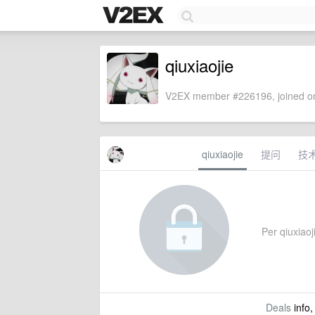
qiuxiaojie
V2EX member #226196, joined on
qiuxiaojie
提问
技
Per qiuxiaoji
Deals
info,