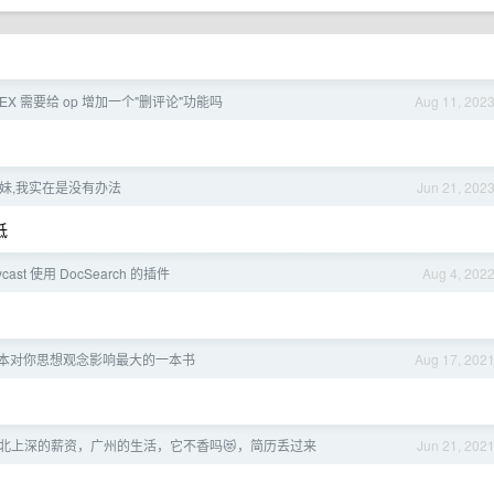
EX 需要给 op 增加一个"删评论"功能吗
Aug 11, 202
妹,我实在是没有办法
Jun 21, 202
低
cast 使用 DocSearch 的插件
Aug 4, 202
本对你思想观念影响最大的一本书
Aug 17, 202
广州] 北上深的薪资，广州的生活，它不香吗😻，简历丢过来
Jun 21, 202