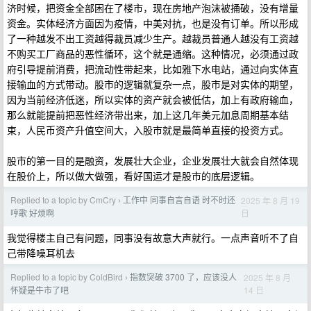
济时候，把资金全部困在了楼市，现在房地产泡沫被捅破，没有增量
资金。实体经济方面因为疫情，中美对抗，也是没有订单。所以形成
了一种越发不出工资越得裁员减少生产。越裁员普通人越没有工资越
不购买工厂商品的恶性循环，这个就是通缩。这种情况，必须通过政
府引导提前消费，把流动性带起来，比如雅下水电站，通过向实体直
接输血的方式带动。股市的逻辑就复杂一点，股市是对实体的期望，
因为当前经济低迷，所以实体的资产就会被低估，加上有政府输血，
那么就能提前把恶性经济带出来，加上这几年美元加息周期基本结
束，人民币资产升值空间大，入股市就是最简单直接的投资方式。
股市的第一目的是融资，发展壮大企业，企业发展壮大就会自然体现
在股价上，所以做大做强，看好国运才是股市的底层逻辑。
Replied to a topic by CmCry
工作中 同事自言自语 时不时还
2025 年 8 月 19
›
日
哼歌 好烦啊
我觉得楼主自己有问题，同事没有故意大声就行。一点声音听不了自
己带降噪耳机去
Replied to a topic by ColdBird
指数突破 3700 了，应该没人
2025 年 8 月
›
14 日
怀疑是牛市了吧