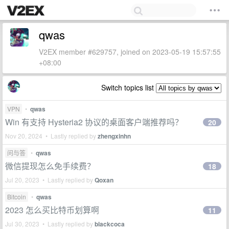
qwas
V2EX member #629757, joined on 2023-05-19 15:57:55
+08:00
Switch topics list
VPN
•
qwas
Win 有支持 Hysteria2 协议的桌面客户端推荐吗？
20
Nov 20, 2024 • Lastly replied by
zhengxinhn
问与答
•
qwas
微信提现怎么免手续费？
18
Jul 20, 2023 • Lastly replied by
Qoxan
Bitcoin
•
qwas
2023 怎么买比特币划算啊
11
Jul 30, 2023 • Lastly replied by
blackcoca