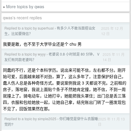
More topics by qwas
»
qwas's recent replies
Replied to a topic by superhuai
有多少人不敢当面搭讪女
2025 年 12 月
›
12 日
生，比如要微信？
我要是敢，也不至于大学毕业还是个 chu 男
Replied to a topic by wyyy
老婆说 0.8 小时就是 80 分钟， V
2025 年 11 月
›
14 日
友们有同款老婆吗？
同蠢的不行，还是个本科学历。说出来可能不信，左右都不分。刚开
始可爱，后面越来越不对劲，算了，这么多年了，注意保护好自己，
蠢人伤人总是各种奇怪方式。要说案例我说 3 天都说不完。之前租的
房子，落地窗，我说上面贴个条子不然她肯定撞，她不信，不到一周
就撞上了。骑电动车，让她打伞，她能把我头罩住；出门总是丢三落
四，衣服和包给她放一起，让她自己拿，结完账出门转了一圈发现包
不见了，回饭馆果然在那。
Replied to a topic by simple2025
你们睡觉是穿什么衣服睡
2025 年 11 月 13
›
日
觉的?