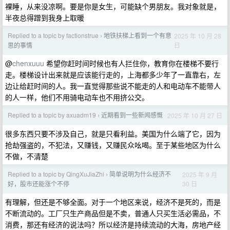
裸睡，从来没凉啊。要是你是女生，可能缺个男朋友。我对象就是，
半夜总得蹭到我身上取暖
Replied to a topic by factionstrue
地铁扶梯上看到一个有意
2025 年 10 月 28
›
日
思的事情
@
chenxuuu
希望你赶时间时候也有人拦住你，教育你在楼梯不要行
走。楼梯设计出来就是应该能行走的，上海都多少年了一直靠右，左
边让给赶时间的人。我一直觉得那些说不能走的人和电动车不能带人
的人一样，他们不用骑电动车也不用挤公交。
Replied to a topic by axuadm19
近期看到一些新闻感慨
2025 年 10 月 27 日
›
很多东西只要不涉及自己，就是只看利益。美国为什么端了它，因为
抢劫强盗的，不犯法，又赚钱，又赚民众吆喝。至于某些地区为什么
不做，不清楚
Replied to a topic by QingXuJiaZhi
简单说明为什么经济不
2025 年 9 月
›
30 日
好，股市还能涨个不停
有理解，但还是不够全面。对于一个地区来说，经济不是死的，而是
不断流动的。工厂只生产商品但是不卖，普通人只买生活必需品，不
消费，那还有经济的说法吗？所以经济是持续流动的大海，房地产经