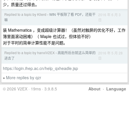
少，质量还过得去。
Replied to a topic by Kilerd
WIN 平板除了看 PDF，还能干
2016 年 6 月 3
›
日
嘛
装 Mathematica ，变成超级计算器！（虽然对触屏的优化不好，工作
簿里面滚动困难）（ Maple 也试过，但体验不好）
对于平时的简单计算性能不是问题。
Replied to a topic by hanxiV2EX
高能所后台就这么简单的
2016 年 5 月 28
›
日
进去了
https://login.ihep.ac.cn/help_qxheadle.jsp
More replies by qzr
»
© 2026 V2EX · 19ms · 3.9.8.5
About
·
Language