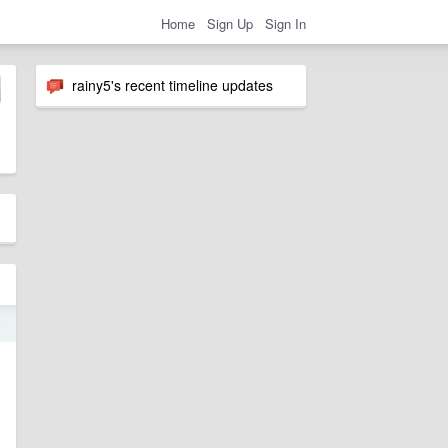
Home
Sign Up
Sign In
rainy5's recent timeline updates
5