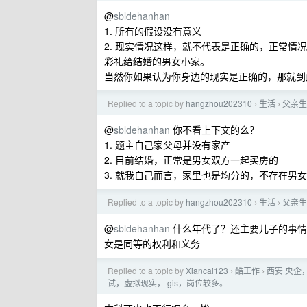
@
sbldehanhan
1. 所有的假设没有意义
2. 现实情况这样，就不代表是正确的，正常
彩礼给结婚的男女小家。
当然你如果认为你身边的现实是正确的，那就到
Replied to a topic by
hangzhou202310
生活
父亲生
›
›
@
sbldehanhan
你不看上下文的么？
1. 题主自己家父母并没有家产
2. 目前结婚，正常是男女双方一起买房的
3. 就我自己而言，家里也是均分的，不存在男
Replied to a topic by
hangzhou202310
生活
父亲生
›
›
@
sbldehanhan
什么年代了？还主要儿子的事情
女是同等的权利和义务
Replied to a topic by
Xiancai123
酷工作
西安 央企，
›
›
试，虚拟现实， gis，岗位较多。