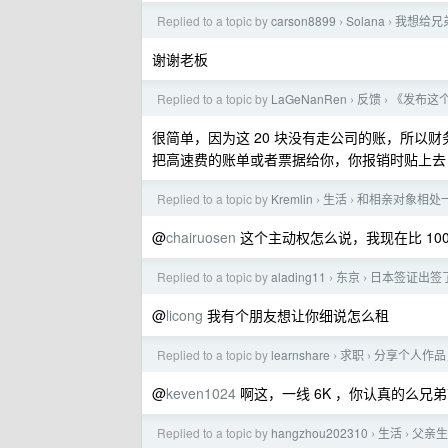
Replied to a topic by
carson8899
Solana
我想给兄
›
›
谢谢老板
Replied to a topic by
LaGeNanRen
反馈
《发布这个
›
›
很简单，因为这 20 块没有走公司的账，所以
把高速费的账单或者票据给你，你报销时贴上去
Replied to a topic by
Kremlin
生活
和相亲对象相处
›
›
@
chairuosen
这个主动权怎么说，我现在比 10
Replied to a topic by
alading11
东京
日本签证出签
›
›
@
licong
我有个朋友想让你细说怎么租
Replied to a topic by
learnshare
求职
分享个人作品
›
›
@
keven1024
啊这，一线 6K ，你认真的么兄
Replied to a topic by
hangzhou202310
生活
父亲生
›
›