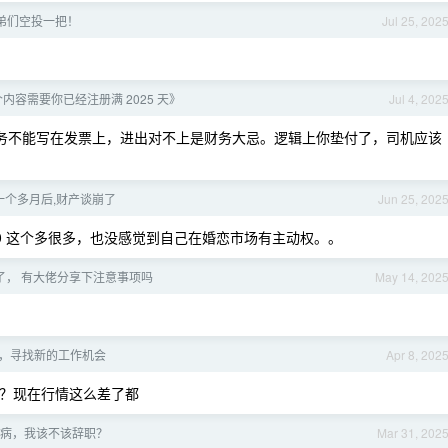
弟们空投一把！
Jul 25, 202
内容需要你已经注册满 2025 天》
Jul 4, 202
财务不能写在发票上，进出对不上是财务大忌。逻辑上你垫付了，司机应该
一个多月后,财产谈崩了
Jun 25, 202
0 这个多很多，也没感觉到自己在婚恋市场有主动权。。
了， 有大佬分享下注意事项吗
May 14, 202
，寻找新的工作机会
Apr 8, 202
弟？现在行情这么差了都
病，我该不该辞职？
Mar 31, 202