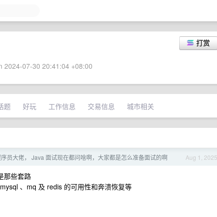
打赏
 2024-07-30 20:41:04 +08:00
话题
好玩
工作信息
交易信息
城市相关
序员大佬， Java 面试现在都问啥啊，大家都是怎么准备面试的啊
Aug 1, 202
还是那些套路
ql 、mq 及 redis 的可用性和奔溃恢复等