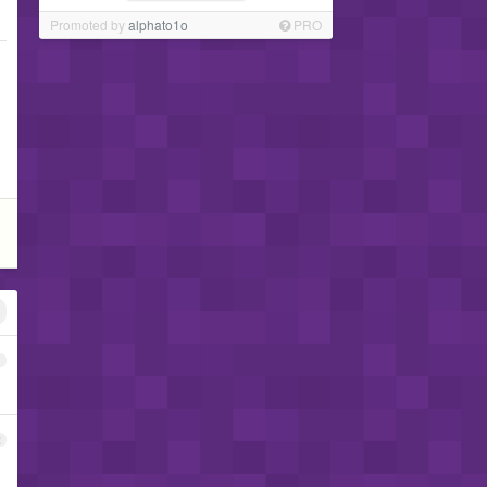
Promoted by
alphato1o
PRO
1
2