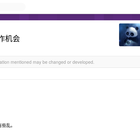
作机会
rmation mentioned may be changed or developed.
有些乱。