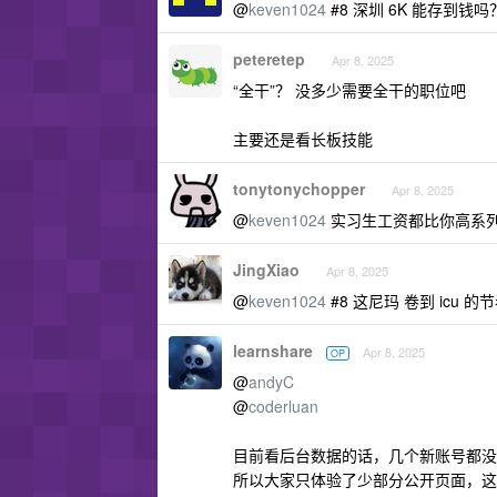
@
keven1024
#8 深圳 6K 能存到
peteretep
Apr 8, 2025
“全干”？ 没多少需要全干的职位吧
主要还是看长板技能
tonytonychopper
Apr 8, 2025
@
keven1024
实习生工资都比你高系
JingXiao
Apr 8, 2025
@
keven1024
#8 这尼玛 卷到 icu 的
learnshare
Apr 8, 2025
OP
@
andyC
@
coderluan
目前看后台数据的话，几个新账号都没
所以大家只体验了少部分公开页面，这