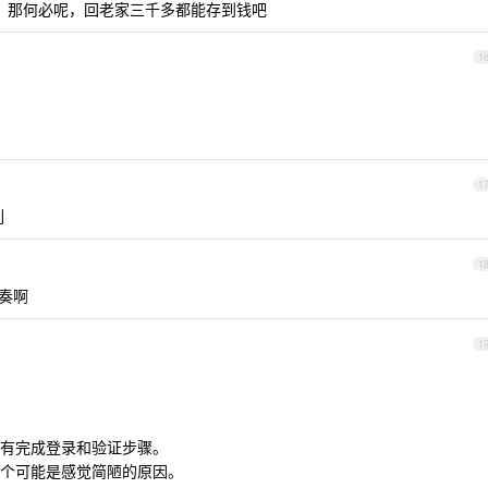
钱吗？那何必呢，回老家三千多都能存到钱吧
1
1
列
1
节奏啊
1
有完成登录和验证步骤。
个可能是感觉简陋的原因。