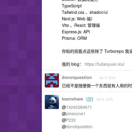
TypeScript
Tailwind.css 、shadcn/ui
Next.js: Web 端）
Vite 、React: 管理端
Express.js: API
Prisma: ORM
你贴的技能点这些除了 Turborep
我的 blog：
https://fudaoyuan.icu/
donotquestion
Apr 8, 2025
已经不是随便做一个东西就有人用的时
learnshare
Apr 8, 2025
OP
@
13240284671
@
pinecone1
@
P233
@
donotquestion