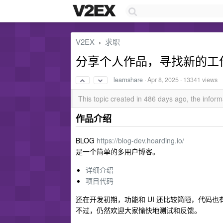
V2EX
求职
›
分享个人作品，寻找新的工
learnshare
·
Apr 8, 2025
· 13341 views
This topic created in 486 days ago, the info
作品介绍
BLOG
https://blog-dev.hoarding.io/
是一个简单的多用户博客。
详细介绍
项目代码
还在开发初期，功能和 UI 还比较简陋，代码也
不过，仍然欢迎大家愉快地测试和反馈。