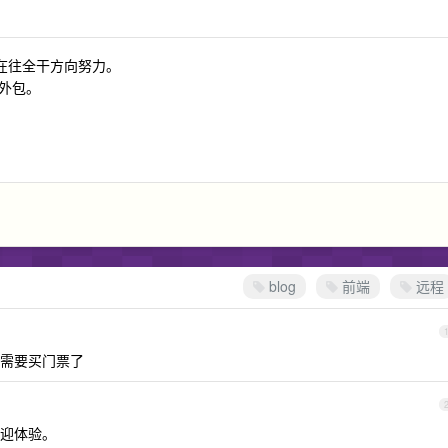
正在往全干方向努力。
外包。
blog
前端
远程
需要买门票了
迎体验。