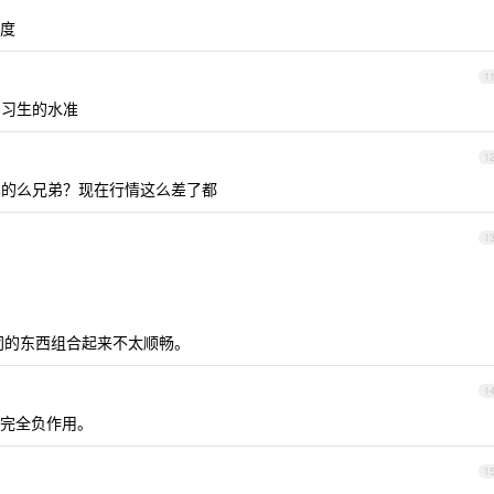
度
1
就实习生的水准
1
认真的么兄弟？现在行情这么差了都
1
了，不同的东西组合起来不太顺畅。
1
完全负作用。
1