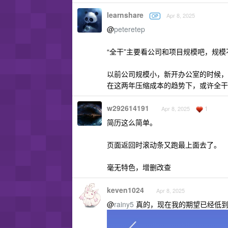
learnshare
Apr 8, 2025
OP
@
peteretep
“全干”主要看公司和项目规模吧，规
以前公司规模小，新开办公室的时候，
在这两年压缩成本的趋势下，或许全干
w292614191
1
Apr 8, 2025
简历这么简单。
页面返回时滚动条又跑最上面去了。
毫无特色，增删改查
keven1024
Apr 8, 2025
@
rainy5
真的，现在我的期望已经低到只要