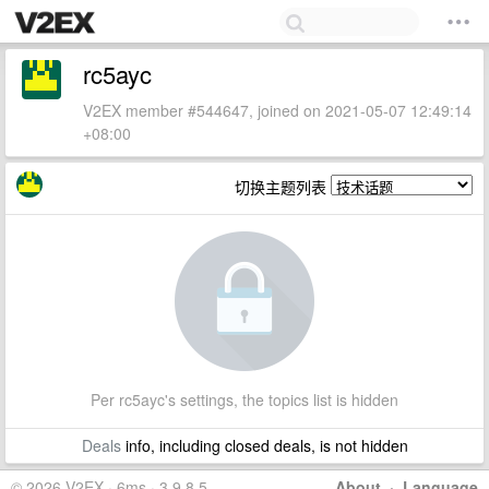
rc5ayc
V2EX member #544647, joined on 2021-05-07 12:49:14
+08:00
切换主题列表
Per rc5ayc's settings, the topics list is hidden
Deals
info, including closed deals, is not hidden
© 2026 V2EX · 6ms · 3.9.8.5
About
·
Language