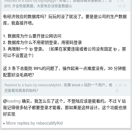
Replied to a topic by bigbigeggs
天塌了，数据库被黑客删库了，交
5 月
›
15 日
BTC 才会恢复数据，大家有办法恢复数据么
有经济效应的数据库吗？玩玩的没了就没了。要是是公司的生产数据
库，我直接开喷。
1. 数据库为什么要开放公网访问
2. 数据库为什么不用密钥登录，用密码登录
3. 再限制一个 ip 登录。（如果在家要连接或者公司没有固定 ip ，那
可以不设置这个）
这 3 条下去能防 99%的问题了，操作起来一点难度没有，30 分钟能
配置好没毛病吧？
Replied to a topic by rebeccaMyKid
如果 block v 站的一个用户，他
5 月 14
›
日
还能看到我发的贴吗？
@
loading
确实，我怎么忘了这个，不登陆应该是能看的。不过 V 站
我记得很多帖子都要登录才能看，那如果是这样设计，这个功能也很
好实现
More replies by rebeccaMyKid
»