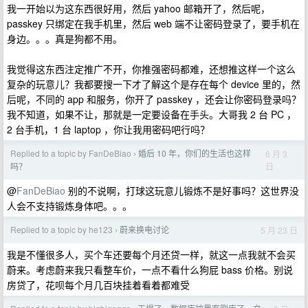
我一开始以为这东西很好用，然后 yahoo 邮箱开了，然后呢，
passkey 只绑定在我手机里，然后 web 端不让密码登录了，要手机在
身边。。。真是狗都不用。
我觉得这东西注定推广不开，你推强密码都难，还想推这样一个这么
复杂的玩意儿？我都要搜一下才了解这个是存在每个 device 里的，然
后呢，不同的 app 和服务，你开了 passkey ，还会让你密码登录吗？
我不知道，如果不让，那就是一定要设备在手头。大哥我 2 台 PC ，
2 台手机，1 台 laptop ，你让我用密码吧行吗？
Replied to a topic by FanDeBiao
婚后 10 年，你们的生活也这样
6 月 3
›
日
吗？
@
FanDeBiao
别的不说啊，打球这玩意儿锻炼不是好事吗？这世界没
人会不支持锻炼身体吧。。。
Replied to a topic by he123
蔚来换电讨论
5 月 23 日
›
我是不懂很多人，买个车还要每个月还贷一样，就这一点我就不会买
蔚来。考虑蔚来我只看整车价，一点不看什么狗屁 bass 价格。别说
房贷了，花呗每个月几百块挂着看着都难受