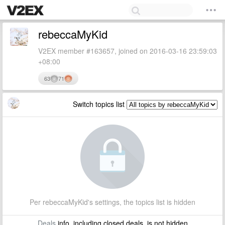
rebeccaMyKid
V2EX member #163657, joined on 2016-03-16 23:59:03
+08:00
63
71
Switch topics list
Per rebeccaMyKid's settings, the topics list is hidden
Deals
info, including closed deals, is not hidden