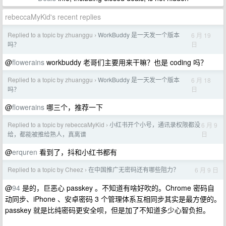
rebeccaMyKid's recent replies
Replied to a topic by zhuanggu
WorkBuddy 是一天发一个版本
6 月 19
›
日
吗？
@
flowerains
workbuddy 老哥们主要用来干嘛？也是 coding 吗？
Replied to a topic by zhuanggu
WorkBuddy 是一天发一个版本
6 月 18
›
日
吗？
@
flowerains
哪三个，推荐一下
Replied to a topic by rebeccaMyKid
小红书开个小号，通讯录权限都没
6 月 9
›
日
给，都能被推给熟人，真离谱
@
erquren
看到了，抖和小红书都有
Replied to a topic by Cheez
在中国推广无密码还有哪些阻力？
6 月 9 日
›
@
94
是的，巨恶心 passkey 。不知道有啥好吹的。Chrome 密码自
动同步、iPhone 、安卓密码 3 个管理体系互相同步其实是最方便的。
passkey 就是比纯密码更安全呗，但是加了不知道多少心智负担。