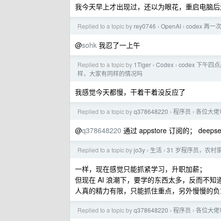
我今天早上才出现过，还以为眼花，重启电脑后
Replied to a topic by
rey0746
OpenAI
codex 再一
›
›
@
sohk
我忍了一上午
Replied to a topic by
1Tiger
Codex
codex 下午
›
›
样，大家有同样的情况吗
我感觉今天都慢，干着干着没反应了
Replied to a topic by
q378648220
程序员
各位大佬
›
›
@
q378648220
通过 appstore 订阅的； d
Replied to a topic by
jo3y
生活
31 岁程序员，农
›
›
一样，现在感觉只能抓紧学习，升职加薪；
但现在 AI 浪潮下，要学的东西太多，反而不知
人真的精力有限，只能抓住重点，另外慢慢的负
Replied to a topic by
q378648220
程序员
各位大佬
›
›