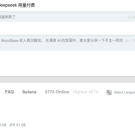
epseek 用量付费
 额度刷新了
Jul 
 NocoBase 收入再次翻倍。 在满屏 AI 的氛围中，跟大家分享一下不太一样的
Jun 1
·
FAQ
·
Solana
·
3770 Online
Highest 6679
·
Select Langua
2:08
·
JFK 01:08