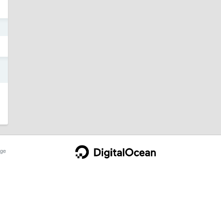
8
5
ge