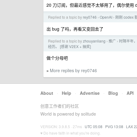
20 刀订阅，但最近感觉不太够用了，偶尔使用 de
Replied to a topic by
rey0746
OpenAI
刚刚 codex
›
›
出 bug 了吗，再看又变回去了
Replied to a topic by
zhouyanliang
推广
时隔半年，
›
›
经历。 [感谢 V2EX + 抽奖]
做个分母吧
More replies by rey0746
»
About
·
Help
·
Advertise
·
Blog
·
API
创意工作者们的社区
World is powered by solitude
VERSION: 3.9.8.5 · 27ms ·
UTC 05:08
·
PVG 13:08
·
LAX 2
♥ Do have faith in what you're doing.