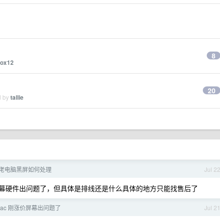
8
fox12
20
d by
tallie
佬电脑黑屏如何处理
Jul 2
是屏幕硬件出问题了，但具体是排线还是什么具体的地方只能找售后了
mac 刚涨价屏幕出问题了
Jul 2