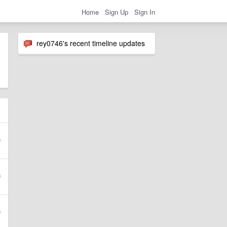
Home
Sign Up
Sign In
rey0746's recent timeline updates