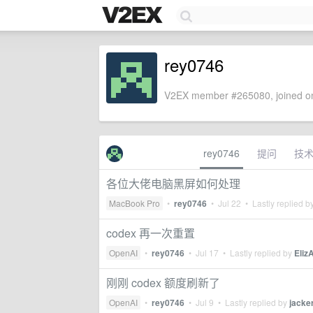
rey0746
V2EX member #265080, joined on
rey0746
提问
技
各位大佬电脑黑屏如何处理
MacBook Pro
•
rey0746
•
Jul 22
• Lastly replied b
codex 再一次重置
OpenAI
•
rey0746
•
Jul 17
• Lastly replied by
Eliz
刚刚 codex 额度刷新了
OpenAI
•
rey0746
•
Jul 9
• Lastly replied by
jacke