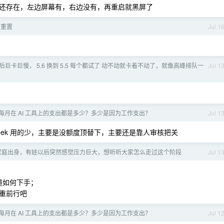
还存在，左边屏幕有，右边没有，再重启就黑屏了
次重置
Jul 1
四点后巨卡巨慢， 5.6 换到 5.5 每个都试了 动不动就卡着不动了，就像高峰排队一
Jul 1
每月在 AI 工具上的支出都是多少？多少是因为工作支出？
Jul 1
eepseek 用的少，主要是没额度顶替下，主要还是靠人审核把关
村家庭出身，有娃以后突然感觉压力巨大，想听听大家怎么走过这个阶段
Jul 1
道如何下手；
重前行吧
每月在 AI 工具上的支出都是多少？多少是因为工作支出？
Jul 1