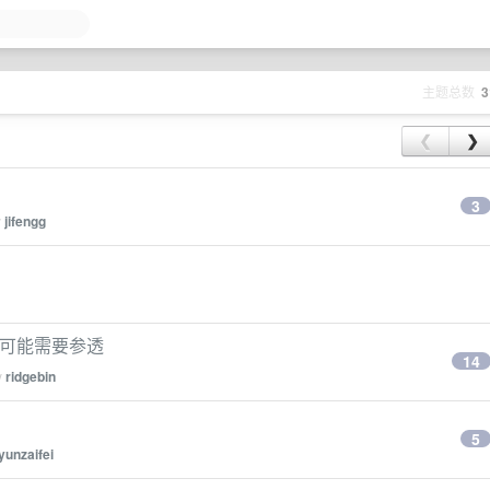
主题总数
3
❮
❯
3
y
jifengg
限 可能需要参透
14
y
ridgebin
5
yunzaifei