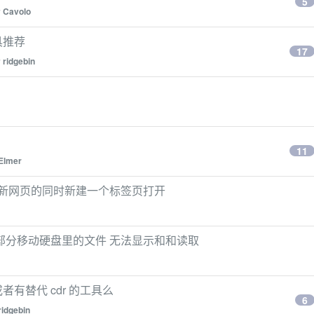
5
y
Cavolo
工具推荐
17
y
ridgebin
11
Elmer
书签栏打开新网页的同时新建一个标签页打开
S 助手 部分移动硬盘里的文件 无法显示和和读取
或者有替代 cdr 的工具么
6
ridgebin