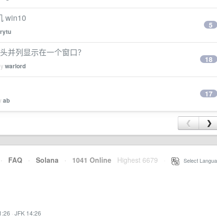
win10
5
irytu
L 表格表头并列显示在一个窗口？
18
by
warlord
17
by
ab
❮
❯
·
FAQ
·
Solana
·
1041 Online
Highest 6679
·
Select Langua
1:26
·
JFK 14:26