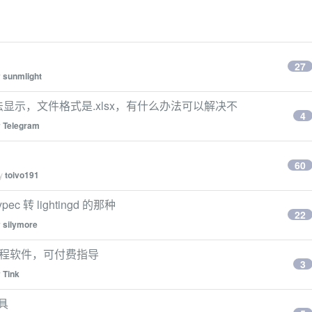
27
y
sunmlight
万多条无法显示，文件格式是.xlsx，有什么办法可以解决不
4
y
Telegram
60
by
toivo191
c 转 lightingd 的那种
22
y
silymore
这个远程软件，可付费指导
3
y
Tink
工具