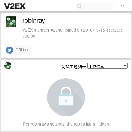
robinray
V2EX member #2346, joined on 2010-10-15 15:32:05
+08:00
C5Day
切换主题列表
Per robinray's settings, the topics list is hidden