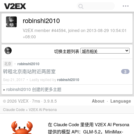
robinshi2010
V2EX member #44594, joined on 2013-08-29 10:54:01
+08:00
切换主题列表
北京
•
robinshi2010
转租北京南站附近两居室
3
Sep 21, 2017 • Lastly replied by
robinshi2010
robinshi2010 创建的更多主题
»
© 2026 V2EX · 7ms · 3.9.8.5
About
·
Language
Claude Code + V2EX AI Persona
在 Claude Code 里使用 V2EX AI Persona
提供的模型 API：GLM-5.2，MiniMax-