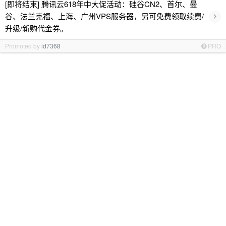
[即将结束] 腾讯云618年中大促活动：硅谷CN2、首尔、曼
›
谷、法兰克福、上海、广州VPS服务器，另可免费领取续费/
升级/新购代金券。
Promoted by
id7368
PRO