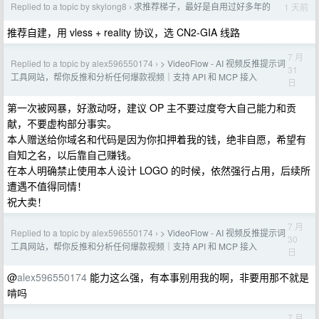
Replied to a topic by skylong8
求推荐梯子，最好是自用过好多年的
1 天前
›
推荐自建，用 vless + reality 协议，选 CN2-GIA 线路
7 月
Replied to a topic by alex596550174
> VideoFlow - AI 视频反推提示词
›
31
工具网站，帮你反推和分析任何爆款视频｜支持 API 和 MCP 接入
日
第一次被网暴，好激动呀，建议 OP 主不要过度夸大自己能力和贡
献，不要虚构部分事实。
本人赠送给你域名和代码是因为你扣押着我的钱，绝非自愿，希望有
自知之名，以后靠自己赚钱。
在本人明确禁止使用本人设计 LOGO 的时候，依然强行占用，后续所
遭遇不值得同情！
祝大卖！
7 月
Replied to a topic by alex596550174
> VideoFlow - AI 视频反推提示词
›
30
工具网站，帮你反推和分析任何爆款视频｜支持 API 和 MCP 接入
日
@
alex596550174
能力这么强，有本事别用我的啊，非要用那不就是
啃吗
7 月