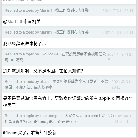
Replied to a topic by Martin9
找工作找到心态炸裂
2021 年 3 月 26 日
›
@
Martin9
市直机关
Replied to a topic by Martin9
找工作找到心态炸裂
2021 年 3 月 26 日
›
我已经辞职进体制了…
Replied to a topic by TwoCookie
在职投简历会不会被现任公
2021 年 3 月 21
›
日
司 HR 发现
通知就通知呗，又不是叛国，害怕人知道？
Replied to a topic by okcdz
苹果拒绝我成为个人开发者，不给
2021 年 3 月
›
20 日
原因，不给方法，店大欺客啊
是不是买过淘宝黑充值卡，导致身份证绑定的所有 apple id 直接连坐
拉黑了
Replied to a topic by xushuangnet
大家会买 apple care 吗？会为
2021 年 3
›
月 15 日
什么设备买?mac, iPhone , iPad 还是 iPod ?
iPhone 买了，准备年年换新