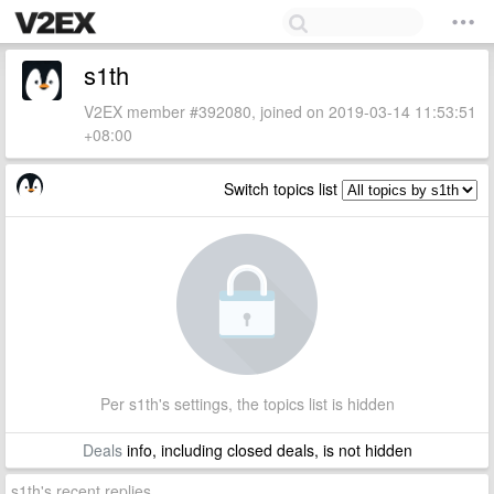
s1th
V2EX member #392080, joined on 2019-03-14 11:53:51
+08:00
Switch topics list
Per s1th's settings, the topics list is hidden
Deals
info, including closed deals, is not hidden
s1th's recent replies