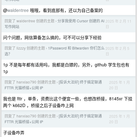
@
waldentree
哦哦，看到底部有，还以为自己备案的
回复了 waldentree 创建的主题
分享我使用 Cursor 创建的 AI
2025 年 2 月 11
›
日
写作网站
问个问题，网信算备怎么搞的，可不可以分享下经验
回复了 lizzzy 创建的主题
1Password 和 Bitwarden 你们怎么
2025 年 2 月 5
›
日
选？
1p 不是每年都有适用吗，我都是白嫖的，另外，github 学生包也有
1p
回复了 hanxiao790 创建的主题
[投诉大法好] 终于搞定联通
2025 年 1 月
›
20 日
FTTR 光猫桥接+公网 IP
我也是 fttr ，单条，资费比这个便宜一些，也想改桥接，8145xr 下挂
两个 k662D ，桥接之后子设备咋上网
回复了 hanxiao790 创建的主题
[投诉大法好] 终于搞定联通
2025 年 1 月
›
20 日
FTTR 光猫桥接+公网 IP
子设备咋弄