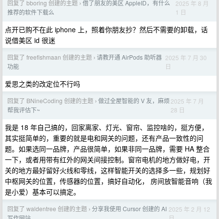
回复了 bboring 创建的主题
借了朋友的美区 AppleID，有什么
2025 年 8 月
›
1 日
推荐的软件下载么
点开已购不在此 iphone 上，照着你朋友抄？然后不需要的卸载，话
说借美区 id 很迷
回复了 freefishmaan 创建的主题
请教开通 AirPods 助听器
2025 年 7 月 30
›
日
功能
爱思之类的改定位不行吗
回复了 BNineCoding 创建的主题
做过全屋智能的 V 友，麻烦
2025 年 7 月
›
28 日
帮我评估下~
我是 18 年自己搞的，回家离家、灯光、窗帘、监控啥的，挺方便，
其实挺简单的，重要的就是电和网关的问题，还有产品一致性的问
题。如果选同一品牌，产品很简单，如果非同一品牌，需要 HA 整合
一下，或者用带有红外的网关间接控制。窗帘电机的地方做好电，开
关的地方最好留好火线和零线，这样智能开关的选择多一些，规划好
中枢网关的位置，传感器的位置，搞好自动化， 房间放智能音响（我
是小爱）基本可以搞定。
回复了 waldentree 创建的主题
分享我使用 Cursor 创建的 AI
2025 年 2 月 12
›
日
写作网站