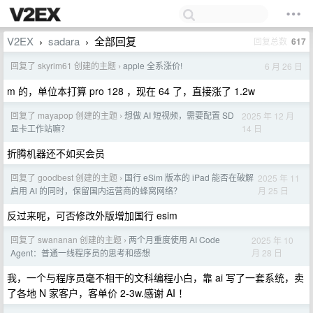
V2EX
sadara
全部回复
回复总数
617
›
›
回复了 skyrim61 创建的主题
apple 全系涨价!
6 月 26 日
›
m 的，单位本打算 pro 128 ，现在 64 了，直接涨了 1.2w
回复了 mayapop 创建的主题
想做 AI 短视频，需要配置 SD
2025 年 12 月
›
14 日
显卡工作站嘛？
折腾机器还不如买会员
回复了 goodbest 创建的主题
国行 eSim 版本的 iPad 能否在破解
2025 年 11
›
月 25 日
启用 AI 的同时，保留国内运营商的蜂窝网络？
反过来呢，可否修改外版增加国行 esim
回复了 swananan 创建的主题
两个月重度使用 AI Code
2025 年 10
›
月 28 日
Agent：普通一线程序员的思考和感想
我，一个与程序员毫不相干的文科编程小白，靠 ai 写了一套系统，卖
了各地 N 家客户，客单价 2-3w.感谢 AI ！