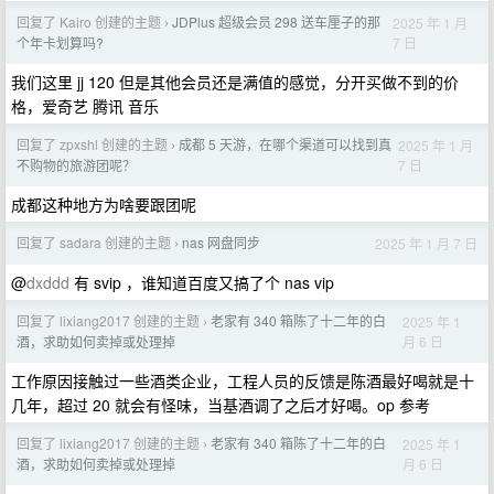
回复了 Kairo 创建的主题
JDPlus 超级会员 298 送车厘子的那
2025 年 1 月
›
7 日
个年卡划算吗?
我们这里 jj 120 但是其他会员还是满值的感觉，分开买做不到的价
格，爱奇艺 腾讯 音乐
回复了 zpxshl 创建的主题
成都 5 天游，在哪个渠道可以找到真
2025 年 1 月
›
7 日
不购物的旅游团呢？
成都这种地方为啥要跟团呢
回复了 sadara 创建的主题
nas 网盘同步
2025 年 1 月 7 日
›
@
dxddd
有 svip ，谁知道百度又搞了个 nas vip
回复了 lixiang2017 创建的主题
老家有 340 箱陈了十二年的白
2025 年 1
›
月 6 日
酒，求助如何卖掉或处理掉
工作原因接触过一些酒类企业，工程人员的反馈是陈酒最好喝就是十
几年，超过 20 就会有怪味，当基酒调了之后才好喝。op 参考
回复了 lixiang2017 创建的主题
老家有 340 箱陈了十二年的白
2025 年 1
›
月 6 日
酒，求助如何卖掉或处理掉