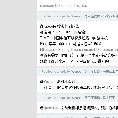
samsam123's recent replies
Replied to a topic by
Wenpo
宽带症候群
马来西亚
›
›
翻 google 搜索翻到这篇
据我用了 4 年 TIME 的经验：
TIME - 中国电信可以说是垃圾中的战斗机
Ping 常年 100ms+- 可是丢包 40-50%
https://smokeping-time.samsam123.name.my/
建议有需要回国的话自己搞一个中转/移动会好
观察了好几个月 TIME - 中国移动是最好的
Replied to a topic by
Wenpo
宽带症候群
马来西亚 TI
›
›
@
Wenpo
刚刚才看到
不可以，TIME 单线多拨第二拨开始限制连接
Replied to a topic by
Wenpo
宽带症候群
马来西亚 TI
›
›
@
gam2046
之前我桥接是没问题的，现在没桥接直接