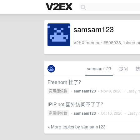
samsam123
V2EX member #508938, joined on
samsam123
提问
技
Freenom 挂了？
宽带症候群
•
samsam123
•
Nov 9, 2020
• Lastly r
IPIP.net 国外访问不了了？
宽带症候群
•
samsam123
•
Oct 16, 2020
• Lastly 
More topics by samsam123
»