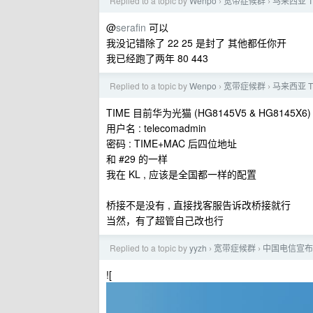
Replied to a topic by
Wenpo
宽带症候群
马来西亚 TI
›
›
@
serafin
可以
我没记错除了 22 25 是封了 其他都任你开
我已经跑了两年 80 443
Replied to a topic by
Wenpo
宽带症候群
马来西亚 TI
›
›
TIME 目前华为光猫 (HG8145V5 & HG8145X
用户名 : telecomadmin
密码 : TIME+MAC 后四位地址
和 #29 的一样
我在 KL , 应该是全国都一样的配置
桥接不是没有 , 直接找客服告诉改桥接就行
当然，有了超管自己改也行
Replied to a topic by
yyzh
宽带症候群
中国电信宣布在
›
›
![