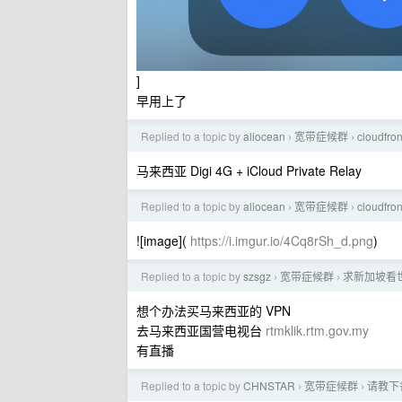
]
早用上了
Replied to a topic by
aliocean
宽带症候群
cloud
›
›
马来西亚 Digi 4G + iCloud Private Relay
Replied to a topic by
aliocean
宽带症候群
cloud
›
›
![image](
https://i.imgur.io/4Cq8rSh_d.png
)
Replied to a topic by
szsgz
宽带症候群
求新加坡看
›
›
想个办法买马来西亚的 VPN
去马来西亚国营电视台
rtmklik.rtm.gov.my
有直播
Replied to a topic by
CHNSTAR
宽带症候群
请教下
›
›