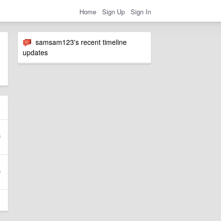
Home
Sign Up
Sign In
samsam123's recent timeline
updates