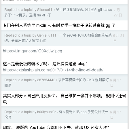
Replied to a topic by SilenceLL
早上迷迷糊糊发现项目里面 git status
7 月
›
27 日
多了个 '~'目录，直接 rm -rf ~了
专门在别人系统里 mkdir ~, 有时候手一快脑子没转过来就 gg 了
Replied to a topic by Genieliu111
一个 reCAPTCHA 把我骗到重装系
6 月 21
›
日
统，分享出来给大家提个醒
https://i.imgur.com/lO0XdJw.jpeg
这不是最低级的骗术了吗， 建议看看这篇 blog：
https://textslashplain.com/2017/01/14/the-line-of-death/
Replied to a topic by 287854442
求推荐积极维护的 GKD 规则集订
6 月 17
›
日
阅源
其实大部分人自己应用没多少， 自己维护一套并不麻烦， 规则少还省
电
Replied to a topic by b00tyhunt3r
有人觉得 b 站 app 手势设计很一
6 月 17
›
日
坨吗
幽默， 原版的 YouTube 我都用不下去，就那 UX 还有人吹？