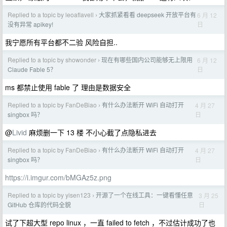
Replied to a topic by leoaflavell
大家抓紧看看 deepseek 开放平台有
6 月 12
›
日
没有异常 apikey!
我宁愿所有平台都不二验 风险自担..
Replied to a topic by showonder
现在有哪些国内公司能够无上限用
6 月 12
›
日
Claude Fable 5？
ms 都禁止使用 fable 了 理由是数据安全
Replied to a topic by FanDeBiao
有什么办法断开 WiFi 自动打开
4 月 27
›
日
singbox 吗？
@
Livid
麻烦删一下 13 楼 不小心截了点隐私进去
Replied to a topic by FanDeBiao
有什么办法断开 WiFi 自动打开
4 月 27
›
日
singbox 吗？
https://i.imgur.com/bMGAz5z.png
Replied to a topic by yisen123
开源了一个在线工具：一键看懂任意
3 月 25
›
日
GitHub 仓库的代码全貌
试了下超大型 repo linux ，一直 failed to fetch ，不过估计成功了也