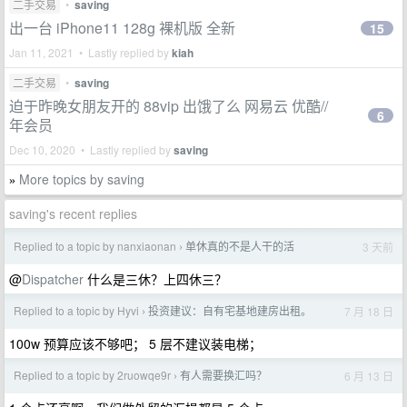
二手交易
•
saving
出一台 iPhone11 128g 裸机版 全新
15
Jan 11, 2021 • Lastly replied by
kiah
二手交易
•
saving
迫于昨晚女朋友开的 88vip 出饿了么 网易云 优酷//
6
年会员
Dec 10, 2020 • Lastly replied by
saving
More topics by saving
»
saving's recent replies
Replied to a topic by nanxiaonan
单休真的不是人干的活
3 天前
›
@
Dispatcher
什么是三休？上四休三？
Replied to a topic by Hyvi
投资建议：自有宅基地建房出租。
7 月 18 日
›
100w 预算应该不够吧； 5 层不建议装电梯；
Replied to a topic by 2ruowqe9r
有人需要换汇吗？
6 月 13 日
›