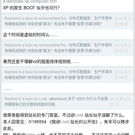
a-windows-xp-computer.htm
XP 的原生 BOOT 似乎也可行？
Replied to a topic by schezukNewTos
分布式数据库：生产环境中
2015 年 5
›
月 28 日
有哪些成熟的“冲突处理”算法？有没有不需要“投票”的算法呢？
这个时间是虚拟的时间么……
Replied to a topic by schezukNewTos
分布式数据库：生产环境中
2015 年 5
›
月 28 日
有哪些成熟的“冲突处理”算法？有没有不需要“投票”的算法呢？
果然还是不理解v2的版面排序规则呢……
Replied to a topic by schezukNewTos
分布式数据库：生产环境中
2015 年 5
›
月 28 日
有哪些成熟的“冲突处理”算法？有没有不需要“投票”的算法呢？
……
Replied to a topic by Livid
@schezuk 关于 V2EX 为什么不会提
2015 年 4 月
›
22 日
供删除自己的主题和回复的功能
很荣幸能得到站长的专门答复。不过@
Livid
站长似乎误解了什么。
本人回答见：/t/185554 《致@
Livid
站长的公开信》，朱军可以移步
此处。
PS：我和@
hljjhb
一样，也不喜欢这个功能……不过这是另一个问题