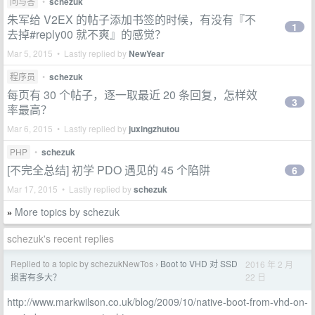
问与答
•
schezuk
朱军给 V2EX 的帖子添加书签的时候，有没有『不
1
去掉#reply00 就不爽』的感觉？
Mar 5, 2015 • Lastly replied by
NewYear
程序员
•
schezuk
每页有 30 个帖子，逐一取最近 20 条回复，怎样效
3
率最高？
Mar 6, 2015 • Lastly replied by
juxingzhutou
PHP
•
schezuk
[不完全总结] 初学 PDO 遇见的 45 个陷阱
6
Mar 17, 2015 • Lastly replied by
schezuk
More topics by schezuk
»
schezuk's recent replies
Replied to a topic by schezukNewTos
Boot to VHD 对 SSD
2016 年 2 月
›
22 日
损害有多大？
http://www.markwilson.co.uk/blog/2009/10/native-boot-from-vhd-on-